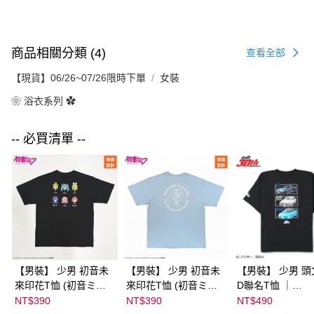
商品相關分類 (4)
查看全部
【現貨】06/26~07/26限時下單
女裝
❀ 浴衣系列 ✿
-- 必買清單 --
【男裝】 少男 初音未
【男裝】 少男 初音未
【男裝】 少男 頭
來印花T恤 (初音ミク)
來印花T恤 (初音ミク)
D聯名T恤 ｜
｜
｜
07102B0123200
NT$390
NT$390
NT$490