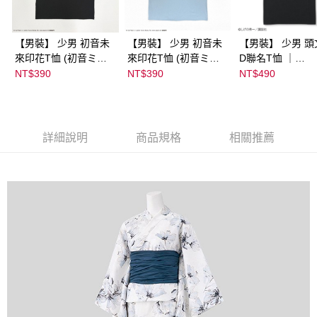
【男裝】 少男 初音未
【男裝】 少男 初音未
【男裝】 少男 頭
來印花T恤 (初音ミク)
來印花T恤 (初音ミク)
D聯名T恤 ｜
｜
｜
07102B0123200
NT$390
NT$390
NT$490
08022B01232000151
08022B01232000151
39
36
37
詳細說明
商品規格
相關推薦