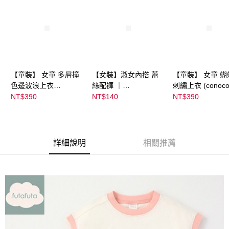
【童裝】 女童 多層撞
【女裝】淑女內搭 蕾
【童裝】 女童 蝴
色邊波浪上衣
絲配褲 ｜
刺繡上衣 (conoco
(futafuta) ｜
04303C05372000002
08077B0321400
NT$390
NT$140
NT$390
08077B03211000115
55 顏色:淡白
53
97
詳細說明
相關推薦