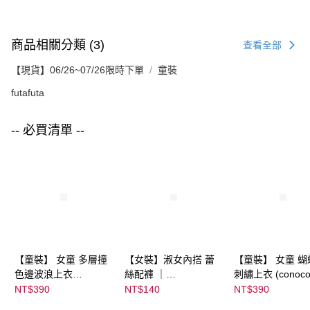
商品相關分類 (3)
查看全部
【現貨】06/26~07/26限時下單
童裝
futafuta
-- 必買清單 --
【童裝】 女童 多層撞
【女裝】淑女內搭 蕾
【童裝】 女童 蝴
色邊波浪上衣
絲配褲 ｜
刺繡上衣 (conoco
(futafuta) ｜
04303C05372000002
08077B0321400
NT$390
NT$140
NT$390
08077B03211000115
55 顏色:淡白
53