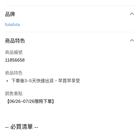
付款方式
品牌
信用卡一次付款
futafuta
LINE Pay
商品特色
Apple Pay
商品編號
街口支付
11856658
悠遊付
商品特色
運送方式
下單後3–5天快速出貨，早買早享受
付款後全家取貨
銷售重點
每筆NT$80，滿NT$1,500(含以上)免運費
【06/26~07/26限時下單】
付款後7-11取貨
每筆NT$80，滿NT$1,500(含以上)免運費
-- 必買清單 --
宅配
每筆NT$80，滿NT$1,500(含以上)免運費