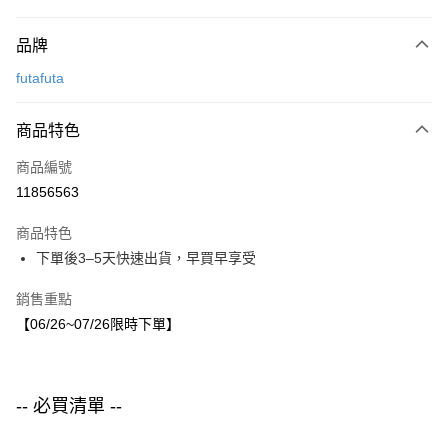
付款方式
品牌
信用卡一次付款
futafuta
LINE Pay
商品特色
Apple Pay
商品編號
街口支付
11856563
悠遊付
商品特色
運送方式
下單後3–5天快速出貨，早買早享受
付款後全家取貨
銷售重點
每筆NT$80，滿NT$1,500(含以上)免運費
【06/26~07/26限時下單】
付款後7-11取貨
每筆NT$80，滿NT$1,500(含以上)免運費
-- 必買清單 --
宅配
每筆NT$80，滿NT$1,500(含以上)免運費