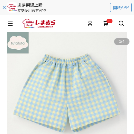
思夢樂線上購
開啟APP
立刻使用官方APP
0
1
/
4