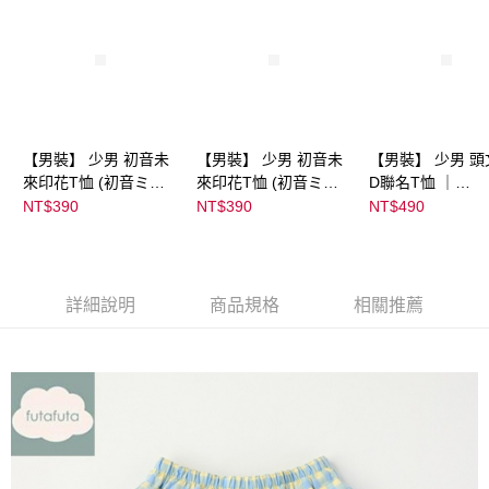
【男裝】 少男 初音未
【男裝】 少男 初音未
【男裝】 少男 頭
來印花T恤 (初音ミク)
來印花T恤 (初音ミク)
D聯名T恤 ｜
｜
｜
07102B0123200
NT$390
NT$390
NT$490
08022B01232000151
08022B01232000151
37
36
37
詳細說明
商品規格
相關推薦