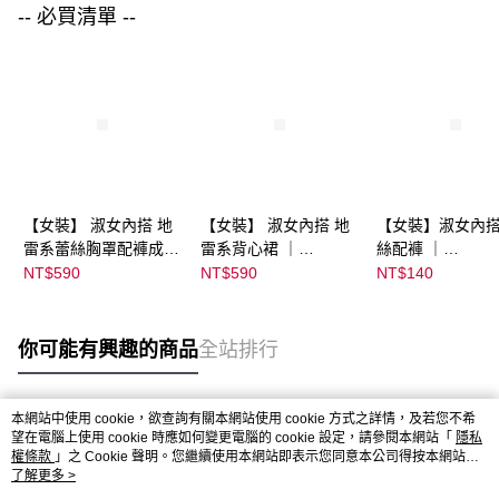
-- 必買清單 --
【女裝】 淑女內搭 地
【女裝】 淑女內搭 地
【女裝】淑女內搭
雷系蕾絲胸罩配褲成套
雷系背心裙 ｜
絲配褲 ｜
組 ｜
07033C05377000003
04303C0537200
NT$590
NT$590
NT$140
07033C05365000000
46
55 顏色:淡灰
44
你可能有興趣的商品
全站排行
本網站中使用 cookie，欲查詢有關本網站使用 cookie 方式之詳情，及若您不希
熱門標籤
望在電腦上使用 cookie 時應如何變更電腦的 cookie 設定，請參閱本網站「
隱私
權條款
」之 Cookie 聲明。您繼續使用本網站即表示您同意本公司得按本網站使
用條款之 Cookie 聲明使用 cookie。
了解更多 >