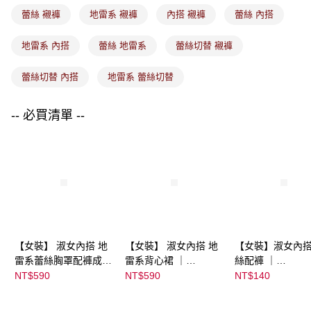
付款後7-11取貨
蕾絲 襯褲
地雷系 襯褲
內搭 襯褲
蕾絲 內搭
每筆NT$80，滿NT$1,500(含以上)免運費
地雷系 內搭
蕾絲 地雷系
蕾絲切替 襯褲
宅配
每筆NT$80，滿NT$1,500(含以上)免運費
蕾絲切替 內搭
地雷系 蕾絲切替
-- 必買清單 --
【女裝】 淑女內搭 地
【女裝】 淑女內搭 地
【女裝】淑女內搭
雷系蕾絲胸罩配褲成套
雷系背心裙 ｜
絲配褲 ｜
組 ｜
07033C05377000003
04303C0537200
NT$590
NT$590
NT$140
07033C05365000000
46
55 顏色:淡灰
44