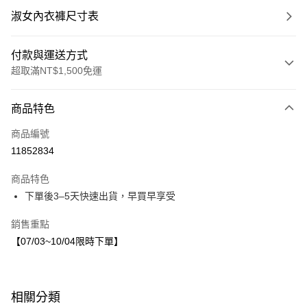
淑女內衣褲尺寸表
付款與運送方式
超取滿NT$1,500免運
付款方式
商品特色
信用卡一次付款
商品編號
LINE Pay
11852834
Apple Pay
商品特色
街口支付
下單後3–5天快速出貨，早買早享受
悠遊付
銷售重點
【07/03~10/04限時下單】
運送方式
付款後全家取貨
每筆NT$80，滿NT$1,500(含以上)免運費
相關分類