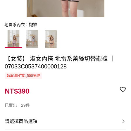
地雷系內衣：襯褲
【女裝】 淑女內搭 地雷系蕾絲切替襯褲 ｜
07033C0537400000128
超取滿NT$1,500免運
NT$390
已賣出：29件
請選擇商品選項