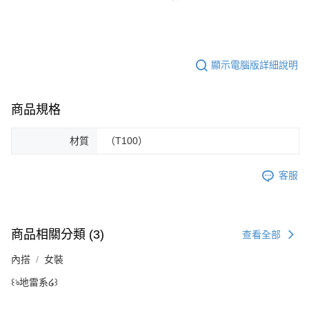
顯示電腦版詳細說明
商品規格
材質
（T100）
客服
商品相關分類 (3)
查看全部
內搭
女裝
꒰ঌ地雷系໒꒱