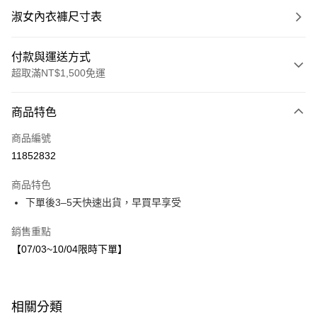
淑女內衣褲尺寸表
付款與運送方式
超取滿NT$1,500免運
付款方式
商品特色
信用卡一次付款
商品編號
LINE Pay
11852832
Apple Pay
商品特色
街口支付
下單後3–5天快速出貨，早買早享受
悠遊付
銷售重點
【07/03~10/04限時下單】
運送方式
付款後全家取貨
每筆NT$80，滿NT$1,500(含以上)免運費
相關分類