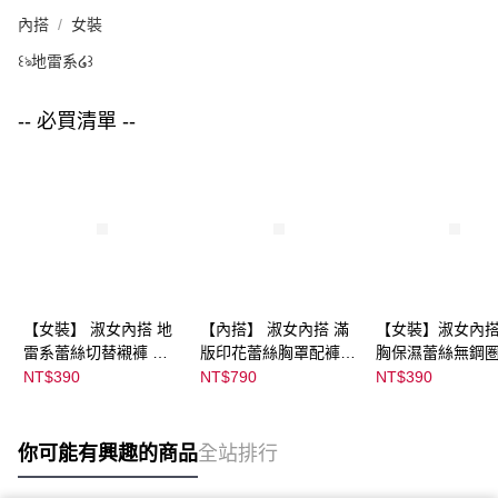
內搭
女裝
꒰ঌ地雷系໒꒱
-- 必買清單 --
【女裝】 淑女內搭 地
【內搭】 淑女內搭 滿
【女裝】淑女內搭
雷系蕾絲切替襯褲 ｜
版印花蕾絲胸罩配褲成
胸保濕蕾絲無鋼
07033C05374000001
套組 （♡ᔆ ᴬ ᴷ ᴵ ᴷ ᵁ ᴿ ᵁ
｜
NT$390
NT$790
NT$390
28
ᴹ ᴵ 胡桃咲姫♡）｜
04303C0536400
07103C01365000026
07 顏色:淡水
80
你可能有興趣的商品
全站排行