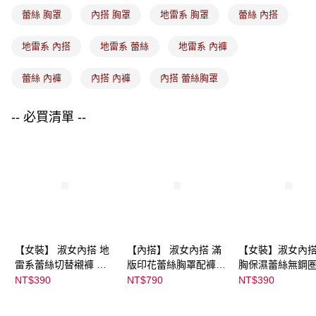
付款後7-11取貨
蕾絲 胸罩
內搭 胸罩
地雷系 胸罩
蕾絲 內搭
每筆NT$80，滿NT$1,500(含以上)免運費
地雷系 內搭
地雷系 蕾絲
地雷系 內褲
宅配
每筆NT$80，滿NT$1,500(含以上)免運費
蕾絲 內褲
內搭 內褲
內搭 蕾絲胸罩
-- 必買清單 --
【女裝】 淑女內搭 地
【內搭】 淑女內搭 滿
【女裝】淑女內搭
雷系蕾絲切替襯褲 ｜
版印花蕾絲胸罩配褲成
胸保濕蕾絲無鋼
07033C05374000001
套組 （♡ᔆ ᴬ ᴷ ᴵ ᴷ ᵁ ᴿ ᵁ
｜
NT$390
NT$790
NT$390
28
ᴹ ᴵ 胡桃咲姫♡）｜
04303C0536400
07103C01365000026
07 顏色:淡水