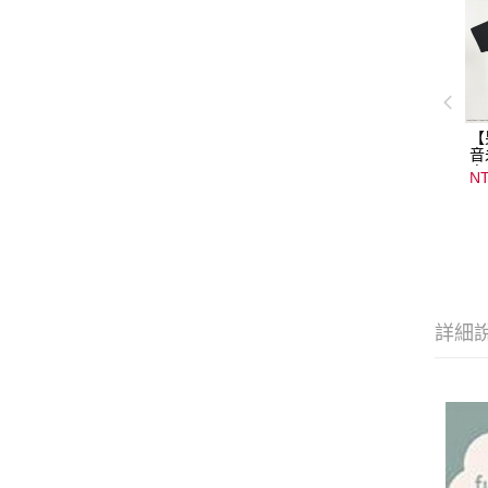
【
音
音
NT
08
15
詳細