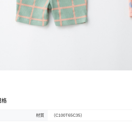
規格
材質
（C100T65C35）