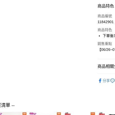
LINE Pay
商品特色
Apple Pay
商品編號
街口支付
11842901
商品特色
悠遊付
下單後
銷售重點
運送方式
【06/26~
付款後全
每筆NT$8
商品相關分
付款後7-1
【現貨】06
每筆NT$8
分享
futafuta
宅配
童裝
外
每筆NT$8
買清單 --