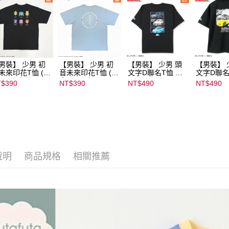
男裝】 少男 初
【男裝】 少男 初
【男裝】 少男 頭
【男裝】 
未來印花T恤 (初
音未來印花T恤 (初
文字D聯名T恤 ｜
文字D聯名
ミク) ｜
音ミク) ｜
07102B01232000
07102B01
$390
NT$390
NT$490
NT$490
022B01232000
08022B01232000
15439
15434
136
15137
說明
商品規格
相關推薦