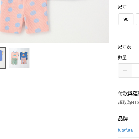
尺寸
90
尺寸表
數量
付款與運
超取滿NT$
付款方式
品牌
信用卡一
futafuta