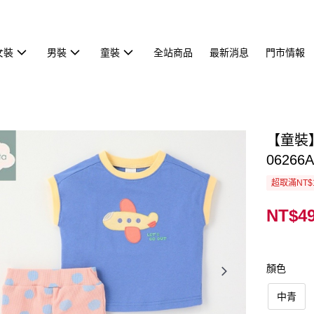
女裝
男裝
童裝
全站商品
最新消息
門市情報
【童裝
06266A
超取滿NT$
NT$4
顏色
中青