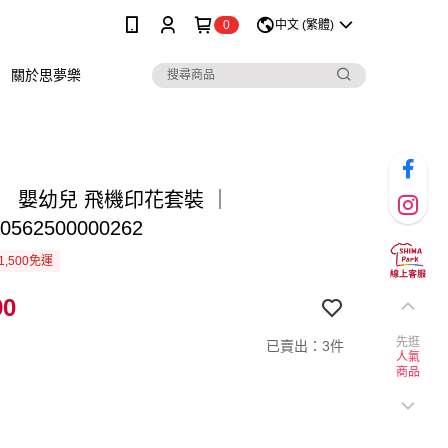
0
中文 (繁體)
關於思夢樂
】 嬰幼兒 飛機印花套裝 ｜
0562500000262
1,500免運
90
先逛
已賣出：3件
人氣
商品