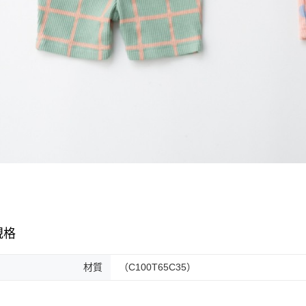
規格
材質
（C100T65C35）