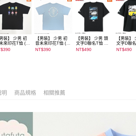
男裝】 少男 初
【男裝】 少男 初
【男裝】 少男 頭
【男裝】 
未來印花T恤 (初
音未來印花T恤 (初
文字D聯名T恤 ｜
文字D聯名
ミク) ｜
音ミク) ｜
07102B01232000
07102B01
$390
NT$390
NT$490
NT$490
022B01232000
08022B01232000
15439
15434
136
15137
說明
商品規格
相關推薦