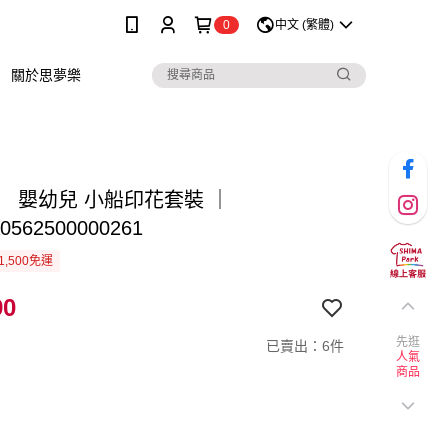
0
中文 (繁體)
關於思夢樂
】 嬰幼兒 小船印花套裝 ｜
0562500000261
1,500免運
90
先逛
已賣出：6件
人氣
商品