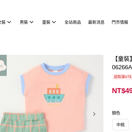
女裝
男裝
童裝
全站商品
最新消息
門市情報
【童裝
06266A
超取滿NT$
NT$4
顏色
中桃