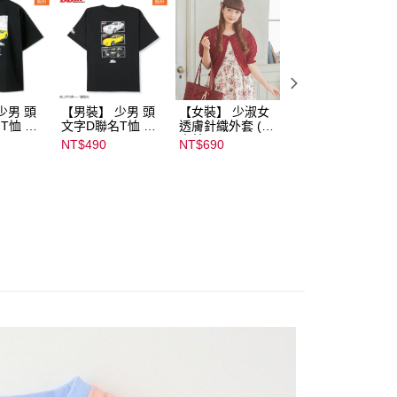
少男 頭
【男裝】 少男 頭
【女裝】 少淑女
【內搭】 淑女內
T恤 ｜
文字D聯名T恤 ｜
透膚針織外套 (青
荷葉邊蕾絲胸罩配
232000
07102B01232000
木美沙子m♡petit
褲成套組(♡ᔆ ᴬ ᴷ ᴵ 
NT$490
NT$690
NT$590
15437
by misako)｜
ᵁ ᴿ ᵁ ᴹ ᴵ 胡桃咲姫
07245C01590000
♡) ｜
00071
07103C0136500
02678