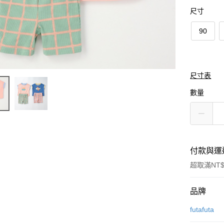
尺寸
90
尺寸表
數量
付款與運
超取滿NT$
付款方式
品牌
信用卡一
futafuta