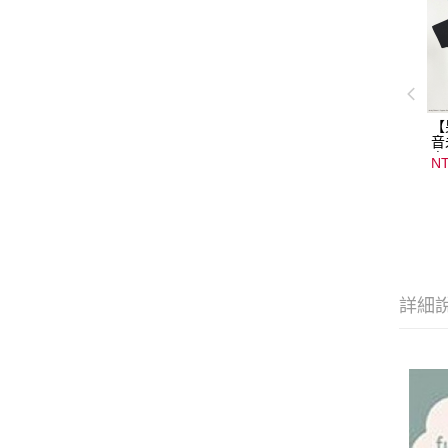
【
音
音
NT
08
15
詳細