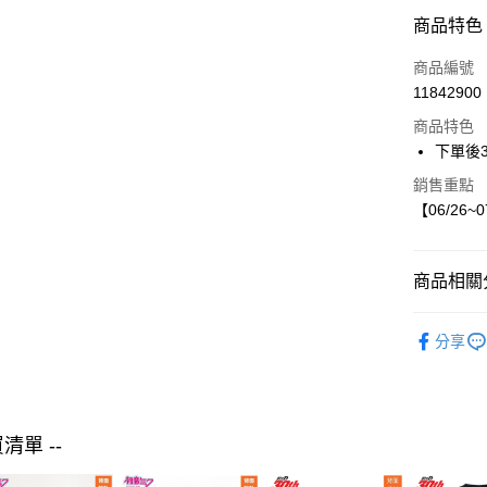
LINE Pay
商品特色
Apple Pay
商品編號
街口支付
11842900
商品特色
悠遊付
下單後
銷售重點
運送方式
【06/26~
付款後全
每筆NT$8
商品相關分
付款後7-1
【現貨】06
每筆NT$8
分享
futafuta
宅配
童裝
外
每筆NT$8
買清單 --