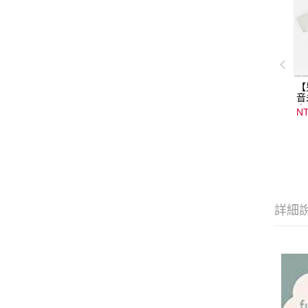
【
音
音
NT
08
15
詳細