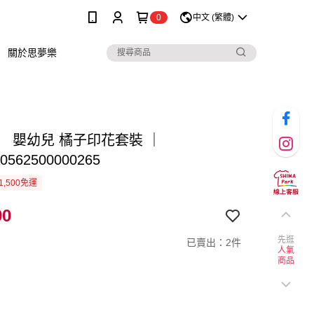
0
中文 (繁體)
關於思夢樂
】 嬰幼兒 橘子印花套裝 ｜
0562500000265
1,500免運
90
先逛
已賣出：2件
人氣
商品