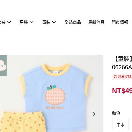
女裝
男裝
童裝
全站商品
最新消息
門市情報
【童裝
06266A
超取滿NT$
NT$4
顏色
中水