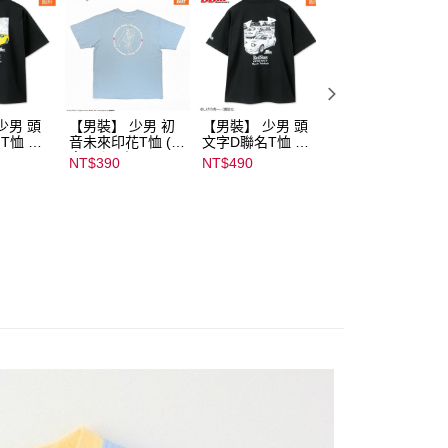
少男 頭
【男裝】 少男 初
【男裝】 少男 頭
【男裝】 少男 頭
T恤 ｜
音未來印花T恤 (初
文字D聯名T恤 ｜
文字D聯名T恤 ｜
232000
音ミク) ｜
07102B01232000
07102B0123200
NT$390
NT$490
NT$490
08022B01232000
15433
15439
15137