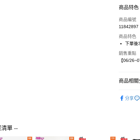
LINE Pay
商品特色
Apple Pay
商品編號
街口支付
11842897
商品特色
悠遊付
下單後
銷售重點
運送方式
【06/26~
付款後全
每筆NT$8
商品相關分
付款後7-1
【現貨】06
每筆NT$8
分享
futafuta
宅配
童裝
外
每筆NT$8
買清單 --