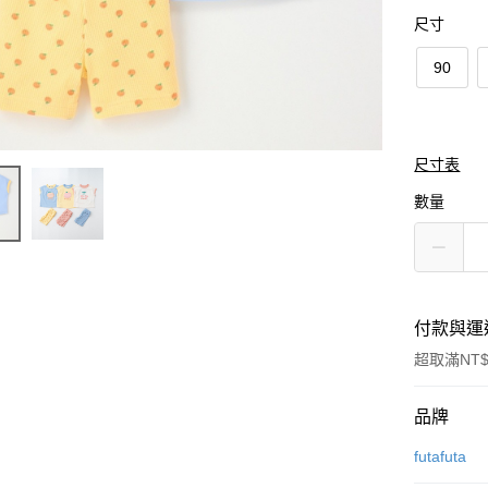
尺寸
90
尺寸表
數量
付款與運
超取滿NT$
付款方式
品牌
信用卡一
futafuta