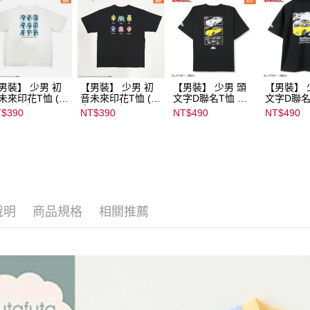
男裝】 少男 初
【男裝】 少男 初
【男裝】 少男 頭
【男裝】 
未來印花T恤 (初
音未來印花T恤 (初
文字D聯名T恤 ｜
文字D聯名
ミク) ｜
音ミク) ｜
07102B01232000
07102B01
$390
NT$390
NT$490
NT$490
022B01232000
08022B01232000
15437
15434
135
15136
說明
商品規格
相關推薦