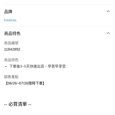
付款方式
品牌
信用卡一次付款
futafuta
LINE Pay
商品特色
Apple Pay
商品編號
街口支付
11842892
悠遊付
商品特色
運送方式
下單後3–5天快速出貨，早買早享受
付款後全家取貨
銷售重點
每筆NT$80，滿NT$1,500(含以上)免運費
【06/26~07/26限時下單】
付款後7-11取貨
每筆NT$80，滿NT$1,500(含以上)免運費
-- 必買清單 --
宅配
每筆NT$80，滿NT$1,500(含以上)免運費