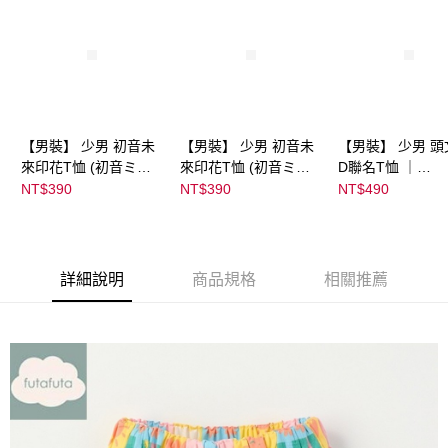
【男裝】 少男 初音未
【男裝】 少男 初音未
【男裝】 少男 頭
來印花T恤 (初音ミク)
來印花T恤 (初音ミク)
D聯名T恤 ｜
｜
｜
07102B0123200
NT$390
NT$390
NT$490
08022B01232000151
08022B01232000151
37
35
36
詳細說明
商品規格
相關推薦