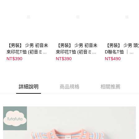
【男裝】 少男 初音未
【男裝】 少男 初音未
【男裝】 少男 頭
來印花T恤 (初音ミク)
來印花T恤 (初音ミク)
D聯名T恤 ｜
｜
｜
07102B0123200
NT$390
NT$390
NT$490
08022B01232000151
08022B01232000151
37
35
36
詳細說明
商品規格
相關推薦