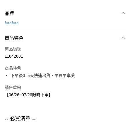
付款方式
品牌
信用卡一次付款
futafuta
LINE Pay
商品特色
Apple Pay
商品編號
街口支付
11842881
悠遊付
商品特色
運送方式
下單後3–5天快速出貨，早買早享受
付款後全家取貨
銷售重點
每筆NT$80，滿NT$1,500(含以上)免運費
【06/26~07/26限時下單】
付款後7-11取貨
每筆NT$80，滿NT$1,500(含以上)免運費
-- 必買清單 --
宅配
每筆NT$80，滿NT$1,500(含以上)免運費