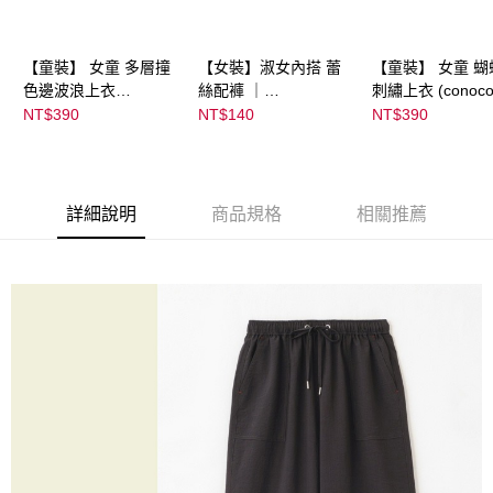
【童裝】 女童 多層撞
【女裝】淑女內搭 蕾
【童裝】 女童 蝴
色邊波浪上衣
絲配褲 ｜
刺繡上衣 (conoco
(futafuta) ｜
04303C05372000002
08077B0321400
NT$390
NT$140
NT$390
08077B03211000115
55 顏色:淡白
53
97
詳細說明
商品規格
相關推薦