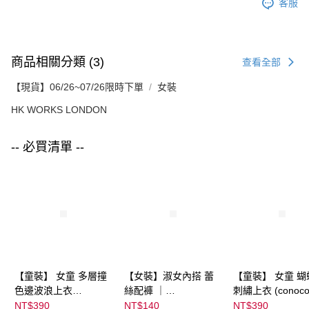
客服
商品相關分類 (3)
查看全部
【現貨】06/26~07/26限時下單
女裝
HK WORKS LONDON
-- 必買清單 --
【童裝】 女童 多層撞
【女裝】淑女內搭 蕾
【童裝】 女童 蝴
色邊波浪上衣
絲配褲 ｜
刺繡上衣 (conoco
(futafuta) ｜
04303C05372000002
08077B0321400
NT$390
NT$140
NT$390