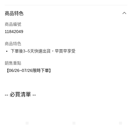
付款方式
商品特色
信用卡一次付款
商品編號
LINE Pay
11842049
Apple Pay
商品特色
街口支付
下單後3–5天快速出貨，早買早享受
悠遊付
銷售重點
【06/26~07/26限時下單】
運送方式
付款後全家取貨
每筆NT$80，滿NT$1,500(含以上)免運費
-- 必買清單 --
付款後7-11取貨
每筆NT$80，滿NT$1,500(含以上)免運費
宅配
每筆NT$80，滿NT$1,500(含以上)免運費