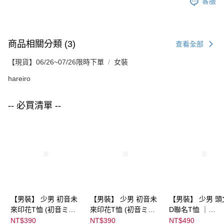
客服
商品相關分類 (3)
查看全部
【現貨】06/26~07/26限時下單
女裝
hareiro
-- 必買清單 --
【男裝】 少男 初音未
【男裝】 少男 初音未
【男裝】 少男 頭
來印花T恤 (初音ミク)
來印花T恤 (初音ミク)
D聯名T恤 ｜
｜
｜
07102B0123200
NT$390
NT$390
NT$490