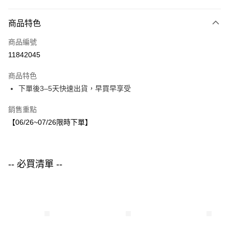
付款方式
商品特色
信用卡一次付款
商品編號
LINE Pay
11842045
Apple Pay
商品特色
街口支付
下單後3–5天快速出貨，早買早享受
悠遊付
銷售重點
【06/26~07/26限時下單】
運送方式
付款後全家取貨
每筆NT$80，滿NT$1,500(含以上)免運費
-- 必買清單 --
付款後7-11取貨
每筆NT$80，滿NT$1,500(含以上)免運費
宅配
每筆NT$80，滿NT$1,500(含以上)免運費