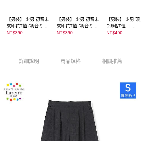
【男裝】 少男 初音未
【男裝】 少男 初音未
【男裝】 少男 頭
來印花T恤 (初音ミク)
來印花T恤 (初音ミク)
D聯名T恤 ｜
｜
｜
07102B0123200
NT$390
NT$390
NT$490
08022B01232000151
08022B01232000151
37
36
37
詳細說明
商品規格
相關推薦