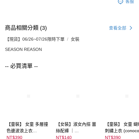
客服
商品相關分類 (3)
查看全部
【現貨】06/26~07/26限時下單
女裝
SEASON REASON
-- 必買清單 --
【童裝】 女童 多層撞
【女裝】淑女內搭 蕾
【童裝】 女童 蝴
色邊波浪上衣
絲配褲 ｜
刺繡上衣 (conoco
(futafuta) ｜
04303C05372000002
08077B0321400
NT$390
NT$140
NT$390