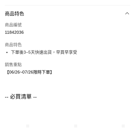
付款方式
商品特色
信用卡一次付款
商品編號
LINE Pay
11842036
Apple Pay
商品特色
街口支付
下單後3–5天快速出貨，早買早享受
悠遊付
銷售重點
【06/26~07/26限時下單】
運送方式
付款後全家取貨
每筆NT$80，滿NT$1,500(含以上)免運費
-- 必買清單 --
付款後7-11取貨
每筆NT$80，滿NT$1,500(含以上)免運費
宅配
每筆NT$80，滿NT$1,500(含以上)免運費