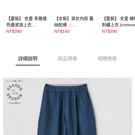
【童裝】 女童 多層撞
【女裝】淑女內搭 蕾
【童裝】 女童 蝴
色邊波浪上衣
絲配褲 ｜
刺繡上衣 (conoco
(futafuta) ｜
04303C05372000002
08077B0321400
NT$390
NT$140
NT$390
08077B03211000115
55 顏色:淡白
53
97
詳細說明
商品規格
相關推薦