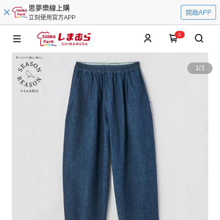
思夢樂線上購
開啟APP
立刻使用官方APP
0
1
/
3