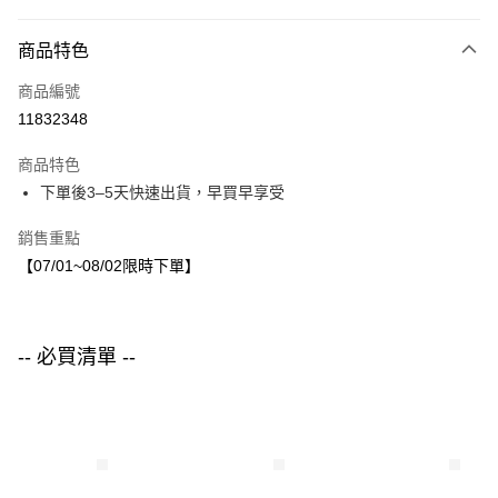
付款方式
商品特色
信用卡一次付款
商品編號
LINE Pay
11832348
Apple Pay
商品特色
街口支付
下單後3–5天快速出貨，早買早享受
悠遊付
銷售重點
【07/01~08/02限時下單】
運送方式
付款後全家取貨
每筆NT$80，滿NT$1,500(含以上)免運費
-- 必買清單 --
付款後7-11取貨
每筆NT$80，滿NT$1,500(含以上)免運費
宅配
每筆NT$80，滿NT$1,500(含以上)免運費