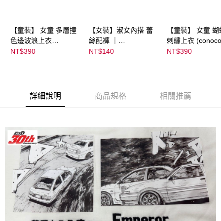
【童裝】 女童 多層撞
【女裝】淑女內搭 蕾
【童裝】 女童 蝴
色邊波浪上衣
絲配褲 ｜
刺繡上衣 (conoco
(futafuta) ｜
04303C05372000002
08077B0321400
NT$390
NT$140
NT$390
08077B03211000115
55 顏色:淡白
53
97
詳細說明
商品規格
相關推薦