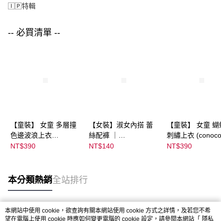
🄸🄿特輯
-- 必買清單 --
【童裝】 女童 多層撞
【女裝】淑女內搭 蕾
【童裝】 女童 蝴
色邊波浪上衣
絲配褲 ｜
刺繡上衣 (conoco
(futafuta) ｜
04303C05372000002
08077B0321400
NT$390
NT$140
NT$390
08077B03211000115
55 顏色:淡白
53
97
本分類熱銷
全站排行
本網站中使用 cookie，欲查詢有關本網站使用 cookie 方式之詳情，及若您不希
熱門標籤
望在電腦上使用 cookie 時應如何變更電腦的 cookie 設定，請參閱本網站「
隱私