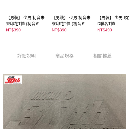
【男裝】 少男 初音未
【男裝】 少男 初音未
【男裝】 少男 頭
來印花T恤 (初音ミク)
來印花T恤 (初音ミク)
D聯名T恤 ｜
｜
｜
07102B0123200
NT$390
NT$390
NT$490
08022B01232000151
08022B01232000151
37
36
37
詳細說明
商品規格
相關推薦