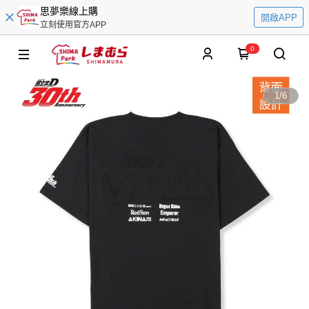
思夢樂線上購
開啟APP
立刻使用官方APP
0
1
/
6