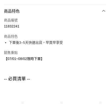
付款方式
商品特色
信用卡一次付款
商品編號
LINE Pay
11832241
Apple Pay
商品特色
街口支付
下單後3–5天快速出貨，早買早享受
悠遊付
銷售重點
【07/01~08/02限時下單】
運送方式
付款後全家取貨
每筆NT$80，滿NT$1,500(含以上)免運費
-- 必買清單 --
付款後7-11取貨
每筆NT$80，滿NT$1,500(含以上)免運費
宅配
每筆NT$80，滿NT$1,500(含以上)免運費