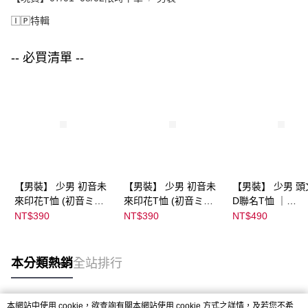
🄸🄿特輯
-- 必買清單 --
【男裝】 少男 初音未
【男裝】 少男 初音未
【男裝】 少男 頭
來印花T恤 (初音ミク)
來印花T恤 (初音ミク)
D聯名T恤 ｜
｜
｜
07102B0123200
NT$390
NT$390
NT$490
08022B01232000151
08022B01232000151
37
36
37
本分類熱銷
全站排行
本網站中使用 cookie，欲查詢有關本網站使用 cookie 方式之詳情，及若您不希