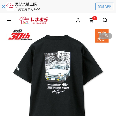
思夢樂線上購
開啟APP
立刻使用官方APP
0
1
/
3