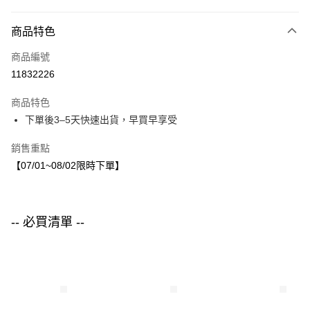
付款方式
商品特色
信用卡一次付款
商品編號
LINE Pay
11832226
Apple Pay
商品特色
街口支付
下單後3–5天快速出貨，早買早享受
悠遊付
銷售重點
【07/01~08/02限時下單】
運送方式
付款後全家取貨
每筆NT$80，滿NT$1,500(含以上)免運費
-- 必買清單 --
付款後7-11取貨
每筆NT$80，滿NT$1,500(含以上)免運費
宅配
每筆NT$80，滿NT$1,500(含以上)免運費