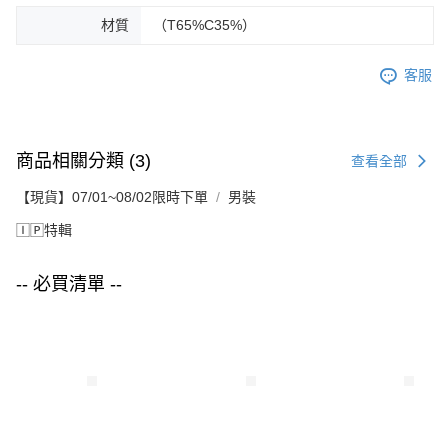
材質
（T65%C35%）
客服
商品相關分類 (3)
查看全部
【現貨】07/01~08/02限時下單
男裝
🄸🄿特輯
-- 必買清單 --