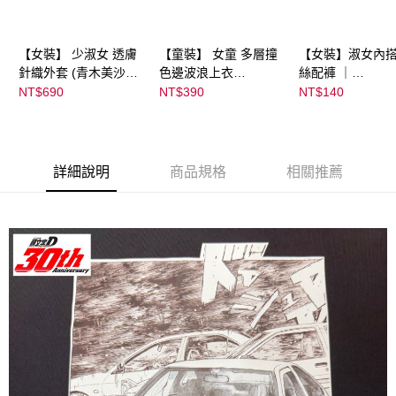
【女裝】 少淑女 透膚
【童裝】 女童 多層撞
【女裝】淑女內搭
針織外套 (青木美沙子
色邊波浪上衣
絲配褲 ｜
m♡petit by misako)｜
(futafuta) ｜
04303C0537200
NT$690
NT$390
NT$140
07245C01590000000
08077B03211000115
55 顏色:淡白
71
97
詳細說明
商品規格
相關推薦