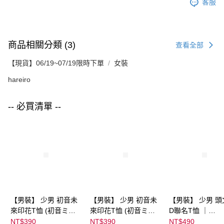
客服
商品相關分類 (3)
查看全部
【現貨】06/19~07/19限時下單
女裝
hareiro
-- 必買清單 --
【男裝】 少男 初音未
【男裝】 少男 初音未
【男裝】 少男 頭
來印花T恤 (初音ミク)
來印花T恤 (初音ミク)
D聯名T恤 ｜
｜
｜
07102B0123200
NT$390
NT$390
NT$490