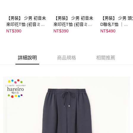
【男裝】 少男 初音未
【男裝】 少男 初音未
【男裝】 少男 頭
來印花T恤 (初音ミク)
來印花T恤 (初音ミク)
D聯名T恤 ｜
｜
｜
07102B0123200
NT$390
NT$390
NT$490
08022B01232000151
08022B01232000151
39
36
37
詳細說明
商品規格
相關推薦