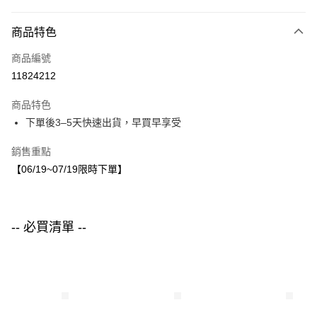
付款方式
商品特色
信用卡一次付款
商品編號
LINE Pay
11824212
Apple Pay
商品特色
街口支付
下單後3–5天快速出貨，早買早享受
悠遊付
銷售重點
【06/19~07/19限時下單】
運送方式
付款後全家取貨
每筆NT$80，滿NT$1,500(含以上)免運費
-- 必買清單 --
付款後7-11取貨
每筆NT$80，滿NT$1,500(含以上)免運費
宅配
每筆NT$80，滿NT$1,500(含以上)免運費