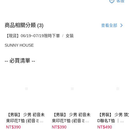
客服
商品相關分類 (3)
查看全部
【現貨】06/19~07/19限時下單
女裝
SUNNY HOUSE
-- 必買清單 --
【男裝】 少男 初音未
【男裝】 少男 初音未
【男裝】 少男 頭
來印花T恤 (初音ミク)
來印花T恤 (初音ミク)
D聯名T恤 ｜
｜
｜
07102B0123200
NT$390
NT$390
NT$490