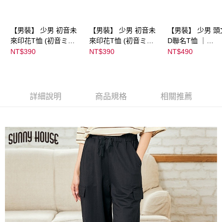
【男裝】 少男 初音未
【男裝】 少男 初音未
【男裝】 少男 頭
來印花T恤 (初音ミク)
來印花T恤 (初音ミク)
D聯名T恤 ｜
｜
｜
07102B0123200
NT$390
NT$390
NT$490
08022B01232000151
08022B01232000151
37
35
36
詳細說明
商品規格
相關推薦