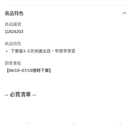
付款方式
商品特色
信用卡一次付款
商品編號
LINE Pay
11824203
Apple Pay
商品特色
街口支付
下單後3–5天快速出貨，早買早享受
悠遊付
銷售重點
【06/19~07/19限時下單】
運送方式
付款後全家取貨
每筆NT$80，滿NT$1,500(含以上)免運費
-- 必買清單 --
付款後7-11取貨
每筆NT$80，滿NT$1,500(含以上)免運費
宅配
每筆NT$80，滿NT$1,500(含以上)免運費