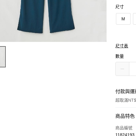
尺寸
M
尺寸表
數量
付款與運
超取滿NT$
付款方式
商品特色
信用卡一
商品編號
11824193