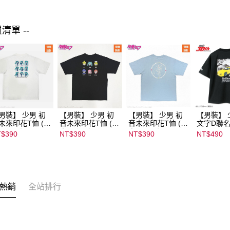
買清單 --
男裝】 少男 初
【男裝】 少男 初
【男裝】 少男 初
【男裝】 
未來印花T恤 (初
音未來印花T恤 (初
音未來印花T恤 (初
文字D聯名
ミク) ｜
音ミク) ｜
音ミク) ｜
07102B01
$390
NT$390
NT$390
NT$490
022B01232000
08022B01232000
08022B01232000
15434
135
15136
15137
熱銷
全站排行