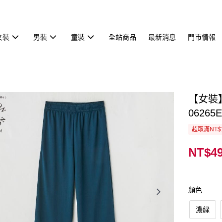
女裝
男裝
童裝
全站商品
最新消息
門市情報
【女裝
06265E
超取滿NT$
NT$4
顏色
濃緑