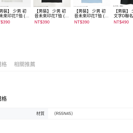
男裝】 少男 初
【男裝】 少男 初
【男裝】 少男 初
【男裝】 
未來印花T恤 (初
音未來印花T恤 (初
音未來印花T恤 (初
文字D聯名
ミク) ｜
音ミク) ｜
音ミク) ｜
07102B01
$390
NT$390
NT$390
NT$490
022B01232000
08022B01232000
08022B01232000
15434
135
15136
15137
規格
相關推薦
規格
材質
（R55N45）