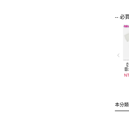
-- 必
【
音
音
NT
08
15
本分類