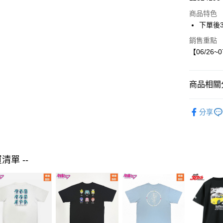
LINE Pay
商品特色
Apple Pay
下單後
街口支付
銷售重點
【06/26~
悠遊付
商品相關分
運送方式
【現貨】06
付款後全
分享
SEASON 
每筆NT$8
女裝
外
付款後7-1
每筆NT$8
買清單 --
宅配
每筆NT$8