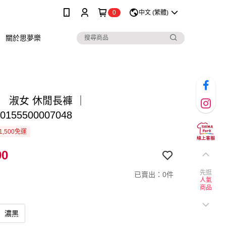
0
中文 (繁體)
關於思夢樂
】 淑女 休閒長褲 ｜
0155500007048
1,500免運
90
先逛
已賣出：0件
人氣
商品
濃黒