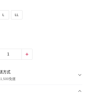
L
LL
送方式
1,500免運
次付款