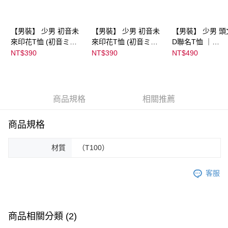
【男裝】 少男 初音未
【男裝】 少男 初音未
【男裝】 少男 頭
來印花T恤 (初音ミク)
來印花T恤 (初音ミク)
D聯名T恤 ｜
｜
｜
07102B0123200
NT$390
NT$390
NT$490
08022B01232000151
08022B01232000151
37
36
37
商品規格
相關推薦
商品規格
材質
（T100）
客服
商品相關分類 (2)