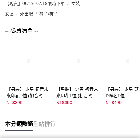
【現貨】06/19~07/19限時下單
女裝
女裝
外出服
褲子/裙子
-- 必買清單 --
【男裝】 少男 初音未
【男裝】 少男 初音未
【男裝】 少男 頭
來印花T恤 (初音ミク)
來印花T恤 (初音ミク)
D聯名T恤 ｜
｜
｜
07102B0123200
NT$390
NT$390
NT$490
08022B01232000151
08022B01232000151
37
36
37
本分類熱銷
全站排行