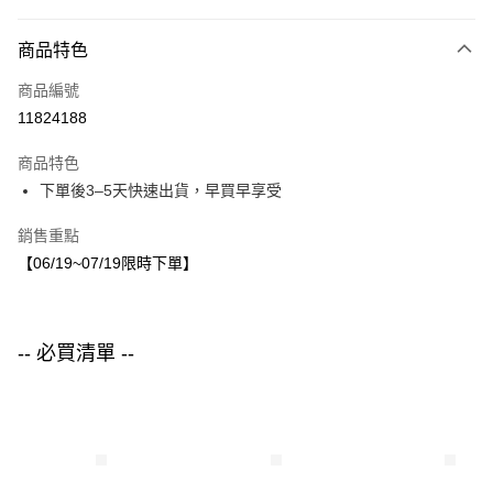
付款方式
商品特色
信用卡一次付款
商品編號
LINE Pay
11824188
Apple Pay
商品特色
街口支付
下單後3–5天快速出貨，早買早享受
悠遊付
銷售重點
【06/19~07/19限時下單】
運送方式
付款後全家取貨
每筆NT$80，滿NT$1,500(含以上)免運費
-- 必買清單 --
付款後7-11取貨
每筆NT$80，滿NT$1,500(含以上)免運費
宅配
每筆NT$80，滿NT$1,500(含以上)免運費