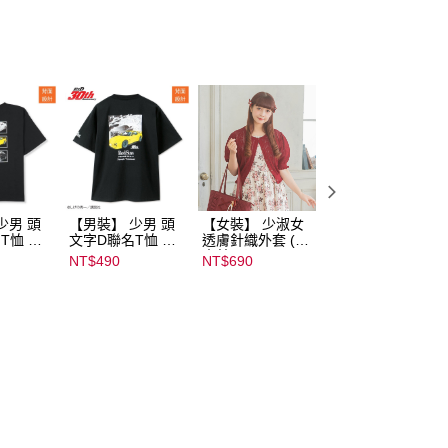
少男 頭
【男裝】 少男 頭
【女裝】 少淑女
【內搭】 淑女內
T恤 ｜
文字D聯名T恤 ｜
透膚針織外套 (青
滿版印花胸罩配褲
232000
07102B01232000
木美沙子m♡petit
成套組 (♡ᔆ ᴬ ᴷ ᴵ ᴷ 
NT$490
NT$690
NT$590
15434
by misako)｜
ᴿ ᵁ ᴹ ᴵ 胡桃咲姫♡)
07245C01590000
｜
00071
07103C0136500
02679