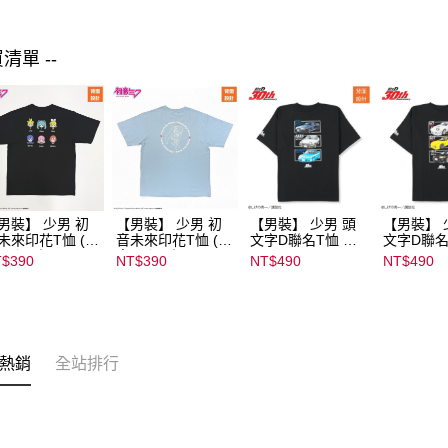
買清單 --
男裝】 少男 初
【男裝】 少男 初
【男裝】 少男 頭
【男裝】 
未來印花T恤 (初
音未來印花T恤 (初
文字D聯名T恤 ｜
文字D聯名
ミク) ｜
音ミク) ｜
07102B01232000
07102B01
$390
NT$390
NT$490
NT$490
022B01232000
08022B01232000
15439
15437
136
15137
熱銷
全站排行