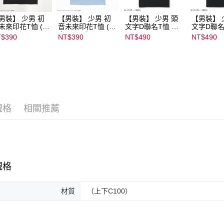
男裝】 少男 初
【男裝】 少男 初
【男裝】 少男 頭
【男裝】 
未來印花T恤 (初
音未來印花T恤 (初
文字D聯名T恤 ｜
文字D聯名
ミク) ｜
音ミク) ｜
07102B01232000
07102B01
$390
NT$390
NT$490
NT$490
022B01232000
08022B01232000
15439
15437
136
15137
規格
相關推薦
規格
材質
（上下C100）