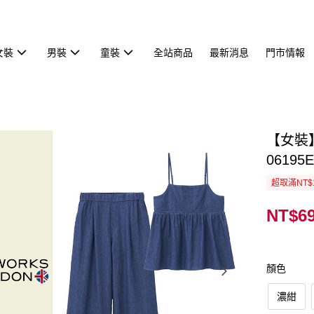
女裝
男裝
童裝
全站商品
最新消息
門市情報
【女裝
06195E
超取滿NT$
NT$6
顏色
濃紺