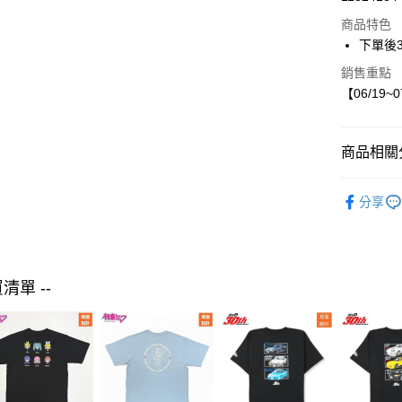
LINE Pay
商品特色
Apple Pay
下單後
街口支付
銷售重點
【06/19~
悠遊付
商品相關分
運送方式
【現貨】06
付款後全
分享
HK WORK
每筆NT$8
女裝
外
付款後7-1
每筆NT$8
買清單 --
宅配
每筆NT$8