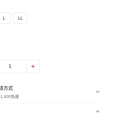
L
LL
送方式
1,500免運
次付款