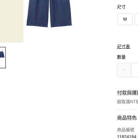
尺寸
M
尺寸表
數量
付款與運
超取滿NT$
付款方式
商品特色
信用卡一
商品編號
11824184