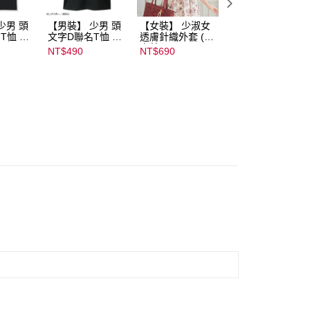
少男 頭
【男裝】 少男 頭
【女裝】 少淑女
【內搭】 淑女內
T恤 ｜
文字D聯名T恤 ｜
透膚針織外套 (青
滿版印花胸罩配褲
232000
07102B01232000
木美沙子m♡petit
成套組 (♡ᔆ ᴬ ᴷ ᴵ ᴷ 
NT$490
NT$690
NT$590
15434
by misako)｜
ᴿ ᵁ ᴹ ᴵ 胡桃咲姫♡)
07245C01590000
｜
00071
07103C0136500
02679