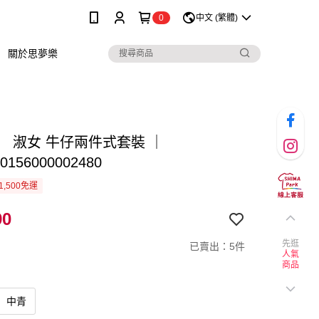
0
中文 (繁體)
關於思夢樂
】 淑女 牛仔兩件式套裝 ｜
0156000002480
1,500免運
90
先逛
已賣出：5件
人氣
商品
中青