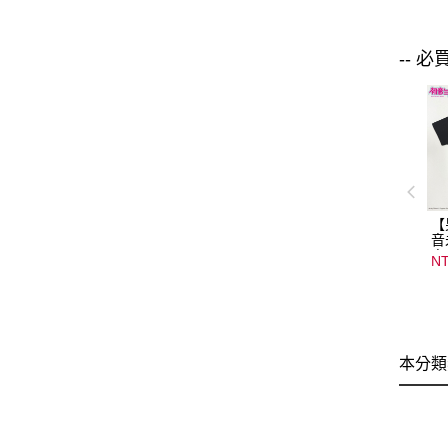
-- 必
【
音
音
NT
08
15
本分類