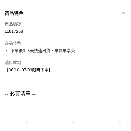
付款方式
商品特色
信用卡一次付款
商品編號
LINE Pay
11817268
Apple Pay
商品特色
街口支付
下單後3–5天快速出貨，早買早享受
悠遊付
銷售重點
【06/10~07/09限時下單】
運送方式
付款後全家取貨
每筆NT$80，滿NT$1,500(含以上)免運費
-- 必買清單 --
付款後7-11取貨
每筆NT$80，滿NT$1,500(含以上)免運費
宅配
每筆NT$80，滿NT$1,500(含以上)免運費