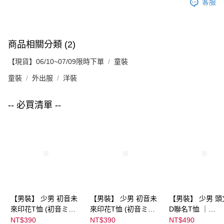
客服
商品相關分類 (2)
【現貨】06/10~07/09限時下單
童裝
童裝
外出服
洋裝
-- 必買清單 --
【男裝】 少男 初音未
【男裝】 少男 初音未
【男裝】 少男 頭
來印花T恤 (初音ミク)
來印花T恤 (初音ミク)
D聯名T恤 ｜
｜
｜
07102B0123200
NT$390
NT$390
NT$490