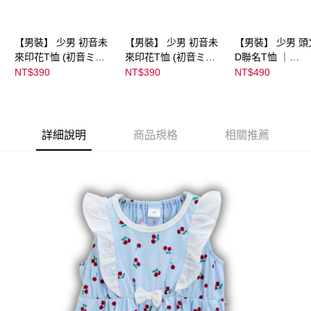
【男裝】 少男 初音未
【男裝】 少男 初音未
【男裝】 少男 頭
來印花T恤 (初音ミク)
來印花T恤 (初音ミク)
D聯名T恤 ｜
｜
｜
07102B0123200
NT$390
NT$390
NT$490
08022B01232000151
08022B01232000151
39
36
37
詳細說明
商品規格
相關推薦