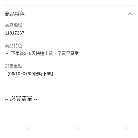
付款方式
商品特色
信用卡一次付款
商品編號
LINE Pay
11817267
Apple Pay
商品特色
街口支付
下單後3–5天快速出貨，早買早享受
悠遊付
銷售重點
【06/10~07/09限時下單】
運送方式
付款後全家取貨
每筆NT$80，滿NT$1,500(含以上)免運費
-- 必買清單 --
付款後7-11取貨
每筆NT$80，滿NT$1,500(含以上)免運費
宅配
每筆NT$80，滿NT$1,500(含以上)免運費