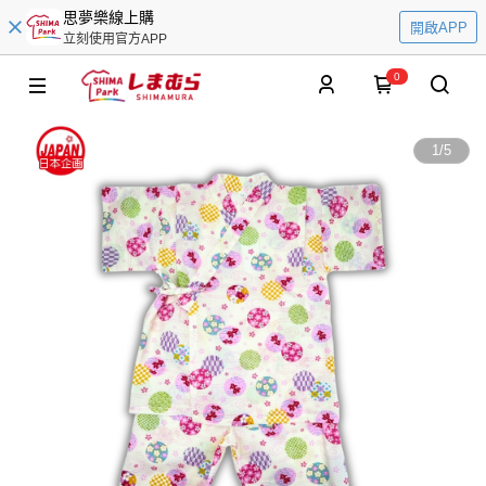
思夢樂線上購
開啟APP
立刻使用官方APP
0
1
/
5