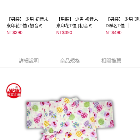
【男裝】 少男 初音未
【男裝】 少男 初音未
【男裝】 少男 頭
來印花T恤 (初音ミク)
來印花T恤 (初音ミク)
D聯名T恤 ｜
｜
｜
07102B0123200
NT$390
NT$390
NT$490
08022B01232000151
08022B01232000151
39
36
37
詳細說明
商品規格
相關推薦