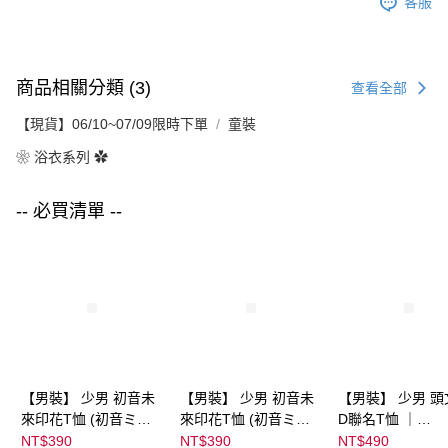
客服
商品相關分類 (3)
查看全部
【現貨】06/10~07/09限時下單
童裝
❀ 浴衣系列 ✿
-- 必買清單 --
【男裝】 少男 初音未
【男裝】 少男 初音未
【男裝】 少男 頭
來印花T恤 (初音ミク)
來印花T恤 (初音ミク)
D聯名T恤 ｜
｜
｜
07102B0123200
NT$390
NT$390
NT$490