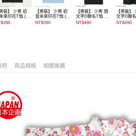
男裝】 少男 初
【男裝】 少男 初
【男裝】 少男 頭
【男裝】 
未來印花T恤 (初
音未來印花T恤 (初
文字D聯名T恤 ｜
文字D聯名
ミク) ｜
音ミク) ｜
07102B01232000
07102B01
$390
NT$390
NT$490
NT$490
022B01232000
08022B01232000
15439
15434
136
15137
說明
商品規格
相關推薦