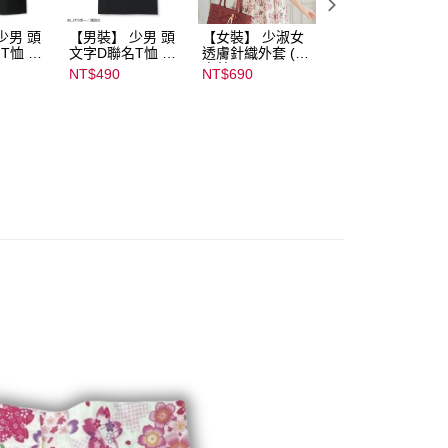
少男 頭
【男裝】 少男 頭
【女裝】 少淑女
【內搭】 淑女內
T恤 ｜
文字D聯名T恤 ｜
透膚針織外套 (青
荷葉邊蕾絲胸罩配
232000
07102B01232000
木美沙子m♡petit
褲成套組(♡ᔆ ᴬ ᴷ ᴵ 
NT$490
NT$690
NT$590
15437
by misako)｜
ᵁ ᴿ ᵁ ᴹ ᴵ 胡桃咲姫
07245C01590000
♡) ｜
00071
07103C0136500
02678