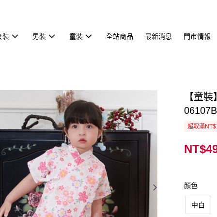
女裝
男裝
童裝
全站商品
最新消息
門市情報
【童裝】
06107B
超取滿NT$
NT$4
顏色
中白