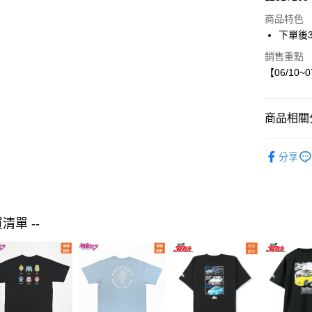
LINE Pay
商品特色
Apple Pay
下單後
街口支付
銷售重點
【06/10~
悠遊付
商品相關分
運送方式
【現貨】06
付款後全
分享
❀ 浴衣系
每筆NT$8
童裝
外
付款後7-1
每筆NT$8
買清單 --
宅配
每筆NT$8