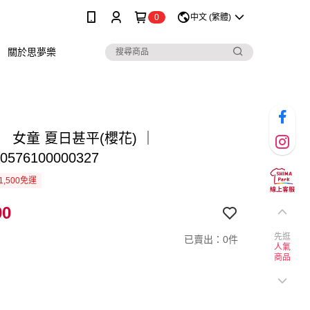
0
中文 (繁體)
關於思夢樂
 女童 夏日甚平(櫻花) ｜
0576100000327
1,500免運
90
先逛
已賣出：0件
人氣
商品