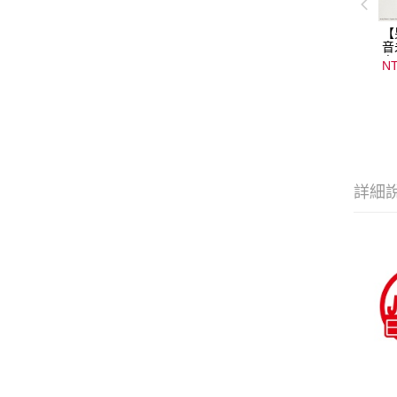
【
音
音
NT
08
15
詳細