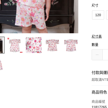
尺寸
120
尺寸表
數量
付款與運
超取滿NT$
付款方式
商品特色
信用卡一
商品編號
11817265