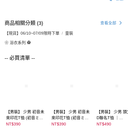
商品相關分類 (3)
查看全部
【現貨】06/10~07/09限時下單
童裝
❀ 浴衣系列 ✿
-- 必買清單 --
【男裝】 少男 初音未
【男裝】 少男 初音未
【男裝】 少男 頭
來印花T恤 (初音ミク)
來印花T恤 (初音ミク)
D聯名T恤 ｜
｜
｜
07102B0123200
NT$390
NT$390
NT$490