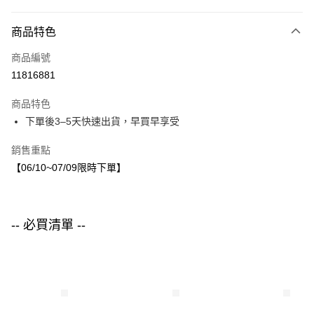
付款方式
商品特色
信用卡一次付款
商品編號
LINE Pay
11816881
Apple Pay
商品特色
街口支付
下單後3–5天快速出貨，早買早享受
悠遊付
銷售重點
【06/10~07/09限時下單】
運送方式
付款後全家取貨
每筆NT$80，滿NT$1,500(含以上)免運費
-- 必買清單 --
付款後7-11取貨
每筆NT$80，滿NT$1,500(含以上)免運費
宅配
每筆NT$80，滿NT$1,500(含以上)免運費