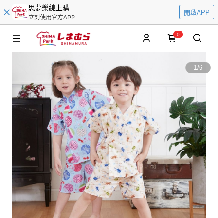
思夢樂線上購
開啟APP
立刻使用官方APP
0
1
/
6