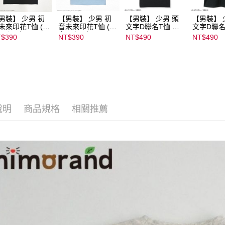
男裝】 少男 初
【男裝】 少男 初
【男裝】 少男 頭
【男裝】 
未來印花T恤 (初
音未來印花T恤 (初
文字D聯名T恤 ｜
文字D聯名
ミク) ｜
音ミク) ｜
07102B01232000
07102B01
$390
NT$390
NT$490
NT$490
022B01232000
08022B01232000
15439
15434
136
15137
說明
商品規格
相關推薦