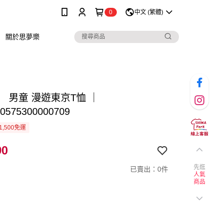
0
中文 (繁體)
關於思夢樂
 男童 漫遊東京T恤 ｜
0575300000709
1,500免運
90
先逛
已賣出：0件
人氣
商品