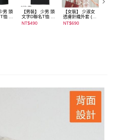
少男 頭
【男裝】 少男 頭
【女裝】 少淑女
【內搭】 淑女內
T恤 ｜
文字D聯名T恤 ｜
透膚針織外套 (青
荷葉邊蕾絲胸罩配
232000
07102B01232000
木美沙子m♡petit
褲成套組(♡ᔆ ᴬ ᴷ ᴵ 
NT$490
NT$690
NT$590
15437
by misako)｜
ᵁ ᴿ ᵁ ᴹ ᴵ 胡桃咲姫
07245C01590000
♡) ｜
00071
07103C0136500
02678