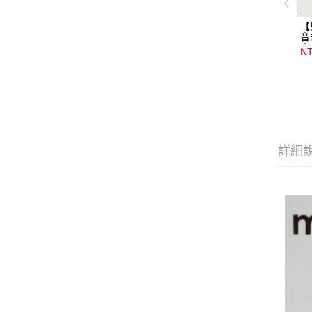
【
音
音
NT
08
15
詳細