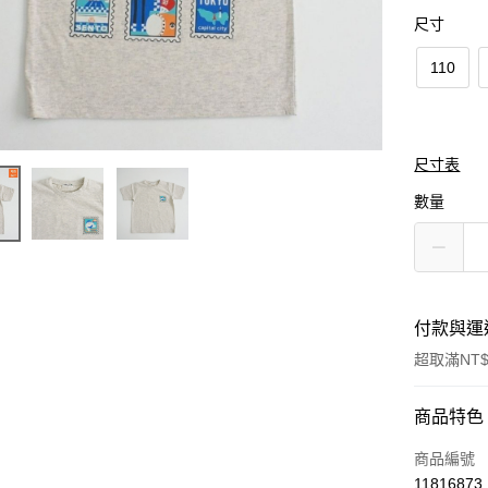
尺寸
110
尺寸表
數量
付款與運
超取滿NT$
付款方式
商品特色
信用卡一
商品編號
11816873