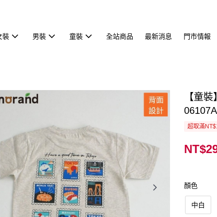
女裝
男裝
童裝
全站商品
最新消息
門市情報
【童裝】
06107A
超取滿NT$
NT$2
顏色
中白