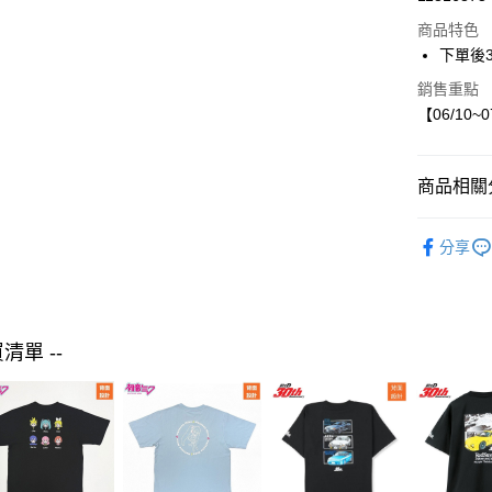
LINE Pay
商品特色
Apple Pay
下單後
街口支付
銷售重點
【06/10~
悠遊付
商品相關分
運送方式
【現貨】06
付款後全
分享
mimorand
每筆NT$8
童裝
外
付款後7-1
每筆NT$8
買清單 --
宅配
每筆NT$8