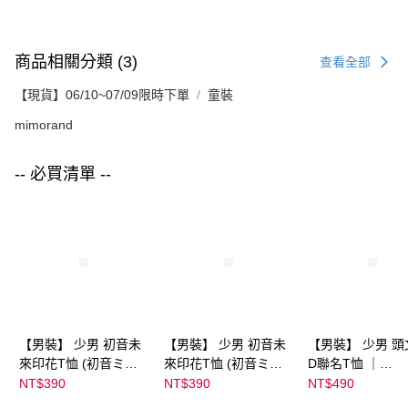
商品相關分類 (3)
查看全部
【現貨】06/10~07/09限時下單
童裝
mimorand
-- 必買清單 --
【男裝】 少男 初音未
【男裝】 少男 初音未
【男裝】 少男 頭
來印花T恤 (初音ミク)
來印花T恤 (初音ミク)
D聯名T恤 ｜
｜
｜
07102B0123200
NT$390
NT$390
NT$490
08022B01232000151
08022B01232000151
39