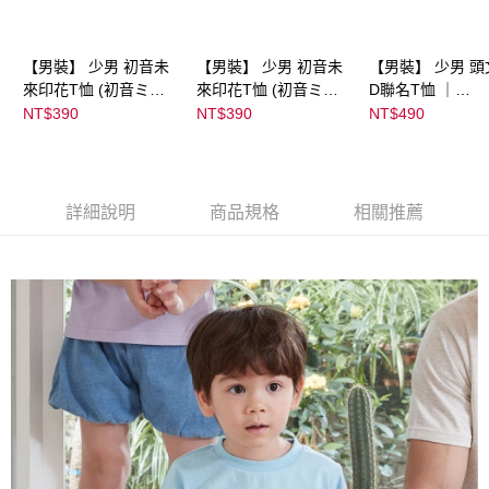
【男裝】 少男 初音未
【男裝】 少男 初音未
【男裝】 少男 頭
來印花T恤 (初音ミク)
來印花T恤 (初音ミク)
D聯名T恤 ｜
｜
｜
07102B0123200
NT$390
NT$390
NT$490
08022B01232000151
08022B01232000151
39
36
37
詳細說明
商品規格
相關推薦