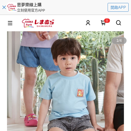
思夢樂線上購
開啟APP
立刻使用官方APP
0
1
/
4