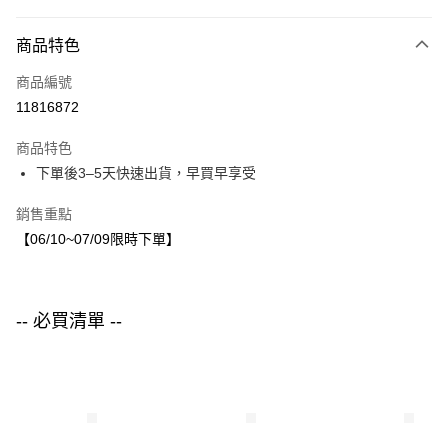
付款方式
商品特色
信用卡一次付款
商品編號
LINE Pay
11816872
Apple Pay
商品特色
街口支付
下單後3–5天快速出貨，早買早享受
悠遊付
銷售重點
【06/10~07/09限時下單】
運送方式
付款後全家取貨
每筆NT$80，滿NT$1,500(含以上)免運費
-- 必買清單 --
付款後7-11取貨
每筆NT$80，滿NT$1,500(含以上)免運費
宅配
每筆NT$80，滿NT$1,500(含以上)免運費