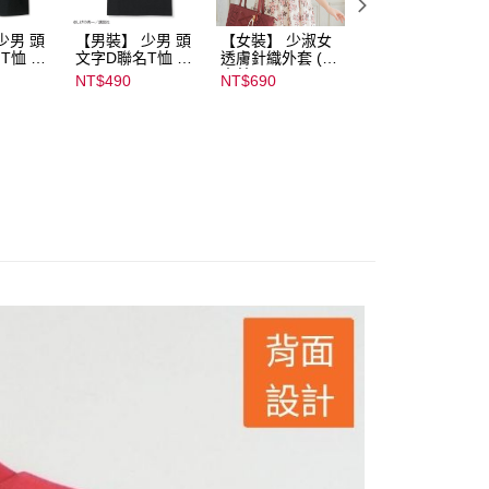
少男 頭
【男裝】 少男 頭
【女裝】 少淑女
【內搭】 淑女內
T恤 ｜
文字D聯名T恤 ｜
透膚針織外套 (青
荷葉邊蕾絲胸罩配
232000
07102B01232000
木美沙子m♡petit
褲成套組(♡ᔆ ᴬ ᴷ ᴵ 
NT$490
NT$690
NT$590
15437
by misako)｜
ᵁ ᴿ ᵁ ᴹ ᴵ 胡桃咲姫
07245C01590000
♡) ｜
00071
07103C0136500
02678