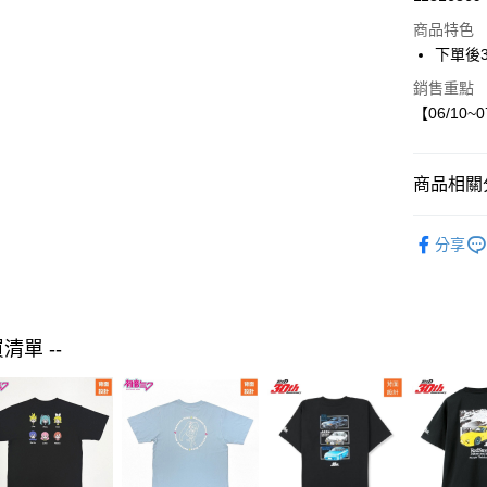
LINE Pay
商品特色
Apple Pay
下單後
街口支付
銷售重點
【06/10~
悠遊付
商品相關分
運送方式
【現貨】06
付款後全
分享
mimorand
每筆NT$8
童裝
外
付款後7-1
每筆NT$8
買清單 --
宅配
每筆NT$8