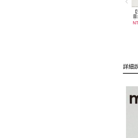
【
音
音
NT
08
15
詳細