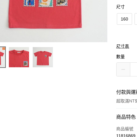
尺寸
160
尺寸表
數量
付款與運
超取滿NT$
付款方式
商品特色
信用卡一
商品編號
11816869