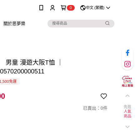
0
中文 (繁體)
關於思夢樂
 男童 漫遊大阪T恤 ｜
0570200000511
1,500免運
90
先逛
已賣出：0件
人氣
商品