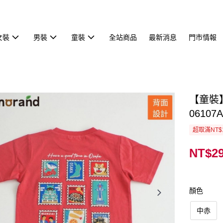
女裝
男裝
童裝
全站商品
最新消息
門市情報
【童裝】
06107A
超取滿NT$
NT$2
顏色
中赤