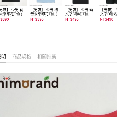
男裝】 少男 初
【男裝】 少男 初
【男裝】 少男 頭
【男裝】 
未來印花T恤 (初
音未來印花T恤 (初
文字D聯名T恤 ｜
文字D聯名
ミク) ｜
音ミク) ｜
07102B01232000
07102B01
$390
NT$390
NT$490
NT$490
022B01232000
08022B01232000
15439
15434
136
15137
說明
商品規格
相關推薦