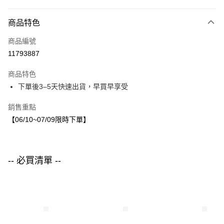
付款方式
商品特色
信用卡一次付款
商品編號
LINE Pay
11793887
Apple Pay
商品特色
街口支付
下單後3–5天快速出貨，早買早享受
悠遊付
銷售重點
【06/10~07/09限時下單】
運送方式
付款後全家取貨
每筆NT$80，滿NT$1,500(含以上)免運費
-- 必買清單 --
付款後7-11取貨
每筆NT$80，滿NT$1,500(含以上)免運費
宅配
每筆NT$80，滿NT$1,500(含以上)免運費