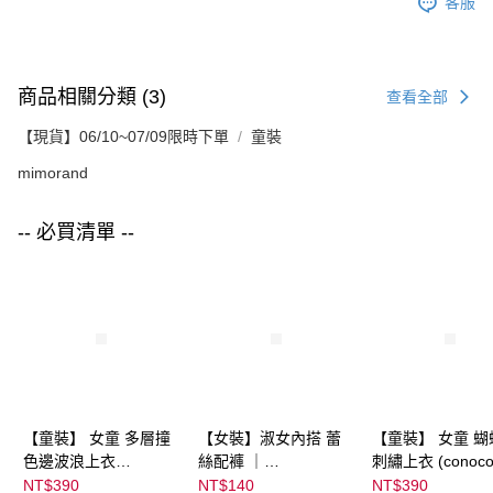
客服
商品相關分類 (3)
查看全部
【現貨】06/10~07/09限時下單
童裝
mimorand
-- 必買清單 --
【童裝】 女童 多層撞
【女裝】淑女內搭 蕾
【童裝】 女童 蝴
色邊波浪上衣
絲配褲 ｜
刺繡上衣 (conoco
(futafuta) ｜
04303C05372000002
08077B0321400
NT$390
NT$140
NT$390