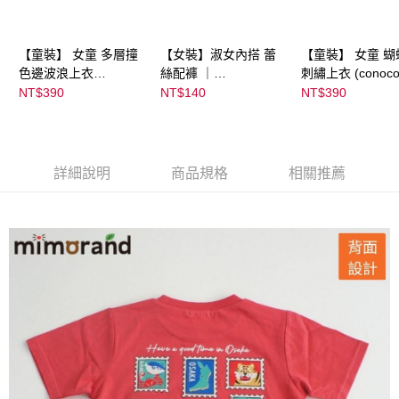
【童裝】 女童 多層撞
【女裝】淑女內搭 蕾
【童裝】 女童 蝴
色邊波浪上衣
絲配褲 ｜
刺繡上衣 (conoco
(futafuta) ｜
04303C05372000002
08077B0321400
NT$390
NT$140
NT$390
08077B03211000115
55 顏色:淡白
53
97
詳細說明
商品規格
相關推薦