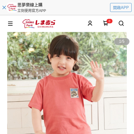
思夢樂線上購
開啟APP
立刻使用官方APP
0
1
/
5