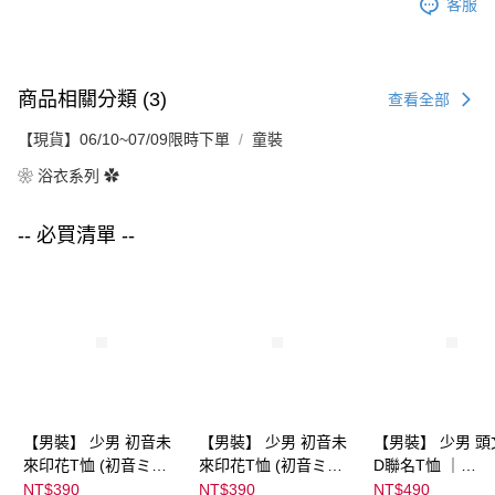
客服
商品相關分類 (3)
查看全部
【現貨】06/10~07/09限時下單
童裝
❀ 浴衣系列 ✿
-- 必買清單 --
【男裝】 少男 初音未
【男裝】 少男 初音未
【男裝】 少男 頭
來印花T恤 (初音ミク)
來印花T恤 (初音ミク)
D聯名T恤 ｜
｜
｜
07102B0123200
NT$390
NT$390
NT$490