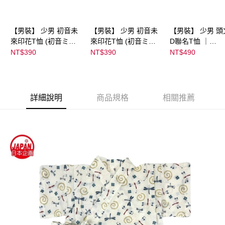
【男裝】 少男 初音未
【男裝】 少男 初音未
【男裝】 少男 頭
來印花T恤 (初音ミク)
來印花T恤 (初音ミク)
D聯名T恤 ｜
｜
｜
07102B0123200
NT$390
NT$390
NT$490
08022B01232000151
08022B01232000151
39
36
37
詳細說明
商品規格
相關推薦