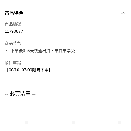
付款方式
商品特色
信用卡一次付款
商品編號
LINE Pay
11793877
Apple Pay
商品特色
街口支付
下單後3–5天快速出貨，早買早享受
悠遊付
銷售重點
【06/10~07/09限時下單】
運送方式
付款後全家取貨
每筆NT$80，滿NT$1,500(含以上)免運費
-- 必買清單 --
付款後7-11取貨
每筆NT$80，滿NT$1,500(含以上)免運費
宅配
每筆NT$80，滿NT$1,500(含以上)免運費