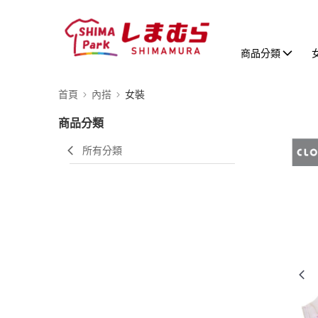
商品分類
首頁
內搭
女裝
商品分類
所有分類