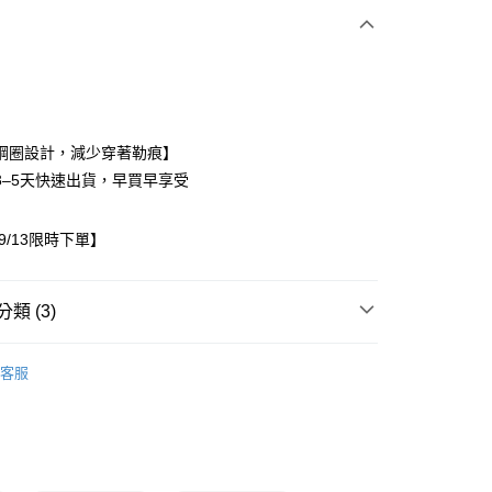
鋼圈設計，減少穿著勒痕】
3–5天快速出貨，早買早享受
09/13限時下單】
家取貨
0，滿NT$1,500(含以上)免運費
類 (3)
1取貨
0，滿NT$1,500(含以上)免運費
裝
客服
0，滿NT$1,500(含以上)免運費
搭
上半身