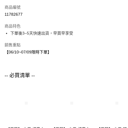
信用卡一次付款
商品編號
LINE Pay
11782677
Apple Pay
商品特色
街口支付
下單後3–5天快速出貨，早買早享受
悠遊付
銷售重點
【06/10~07/09限時下單】
運送方式
付款後全家取貨
每筆NT$80，滿NT$1,500(含以上)免運費
-- 必買清單 --
付款後7-11取貨
每筆NT$80，滿NT$1,500(含以上)免運費
宅配
每筆NT$80，滿NT$1,500(含以上)免運費