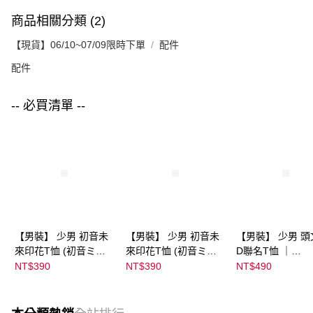
商品相關分類 (2)
【現貨】06/10~07/09限時下單
配件
配件
-- 必買清單 --
【男裝】 少男 初音未
【男裝】 少男 初音未
【男裝】 少男 頭
來印花T恤 (初音ミク)
來印花T恤 (初音ミク)
D聯名T恤 ｜
｜
｜
07102B0123200
NT$390
NT$390
NT$490
08022B01232000151
08022B01232000151
37
35
36