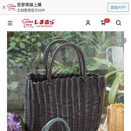
思夢樂線上購
開啟APP
立刻使用官方APP
0
1
/
2