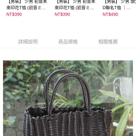
【男裝】 少男 初音未
【男裝】 少男 初音未
【男裝】 少男 頭
來印花T恤 (初音ミク)
來印花T恤 (初音ミク)
D聯名T恤 ｜
｜
｜
07102B0123200
NT$390
NT$390
NT$490
08022B01232000151
08022B01232000151
37
35
36
詳細說明
商品規格
相關推薦