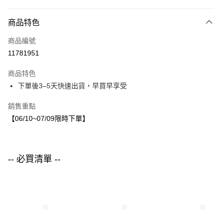
付款方式
商品特色
信用卡一次付款
商品編號
LINE Pay
11781951
Apple Pay
商品特色
街口支付
下單後3–5天快速出貨，早買早享受
悠遊付
銷售重點
【06/10~07/09限時下單】
運送方式
付款後全家取貨
每筆NT$80，滿NT$1,500(含以上)免運費
-- 必買清單 --
付款後7-11取貨
每筆NT$80，滿NT$1,500(含以上)免運費
宅配
每筆NT$80，滿NT$1,500(含以上)免運費