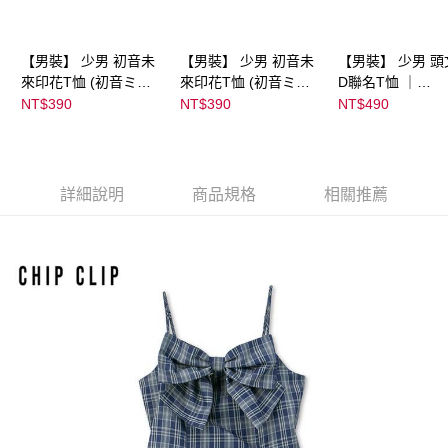
【男裝】 少男 初音未
【男裝】 少男 初音未
【男裝】 少男 頭
來印花T恤 (初音ミク)
來印花T恤 (初音ミク)
D聯名T恤 ｜
｜
｜
07102B0123200
NT$390
NT$390
NT$490
08022B01232000151
08022B01232000151
39
36
37
詳細說明
商品規格
相關推薦