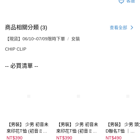
客服
商品相關分類 (3)
查看全部
【現貨】06/10~07/09限時下單
女裝
CHIP CLIP
-- 必買清單 --
【男裝】 少男 初音未
【男裝】 少男 初音未
【男裝】 少男 頭
來印花T恤 (初音ミク)
來印花T恤 (初音ミク)
D聯名T恤 ｜
｜
｜
07102B0123200
NT$390
NT$390
NT$490