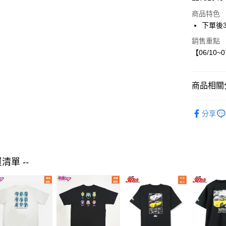
LINE Pay
商品特色
Apple Pay
下單後
街口支付
銷售重點
【06/10~
悠遊付
商品相關分
運送方式
【現貨】06
付款後全
分享
CHIP CLI
每筆NT$8
女裝
外
付款後7-1
每筆NT$8
買清單 --
宅配
每筆NT$8