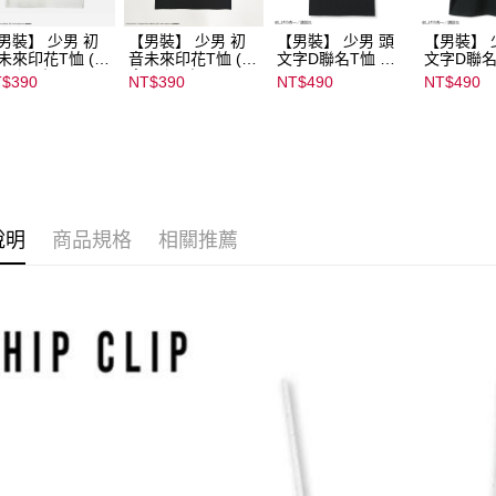
男裝】 少男 初
【男裝】 少男 初
【男裝】 少男 頭
【男裝】 
未來印花T恤 (初
音未來印花T恤 (初
文字D聯名T恤 ｜
文字D聯名
ミク) ｜
音ミク) ｜
07102B01232000
07102B01
$390
NT$390
NT$490
NT$490
022B01232000
08022B01232000
15437
15434
135
15136
說明
商品規格
相關推薦