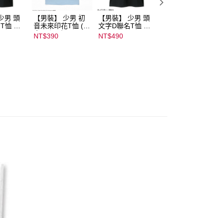
少男 頭
【男裝】 少男 初
【男裝】 少男 頭
【男裝】 少男 頭
T恤 ｜
音未來印花T恤 (初
文字D聯名T恤 ｜
文字D聯名T恤 ｜
232000
音ミク) ｜
07102B01232000
07102B0123200
NT$390
NT$490
NT$490
08022B01232000
15433
15439
15137