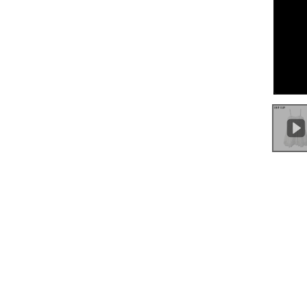
0:00
/
0:06