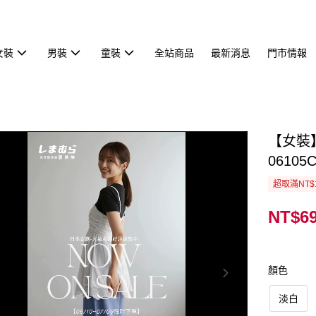
女裝
男裝
童裝
全站商品
最新消息
門市情報
【女裝
06105C
超取滿NT$
NT$6
顏色
淡白