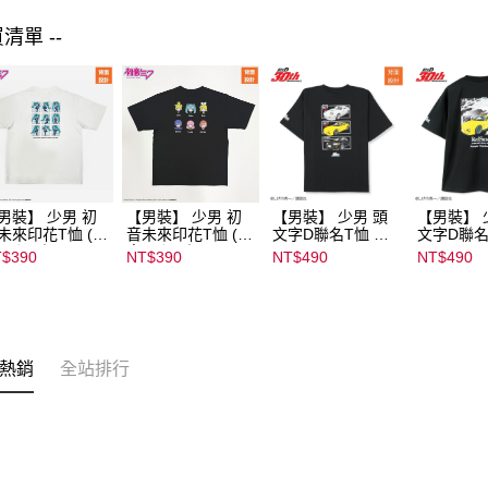
買清單 --
男裝】 少男 初
【男裝】 少男 初
【男裝】 少男 頭
【男裝】 
未來印花T恤 (初
音未來印花T恤 (初
文字D聯名T恤 ｜
文字D聯名
ミク) ｜
音ミク) ｜
07102B01232000
07102B01
$390
NT$390
NT$490
NT$490
022B01232000
08022B01232000
15437
15434
135
15136
熱銷
全站排行