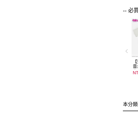
-- 必
【
音
音
NT
08
15
本分類