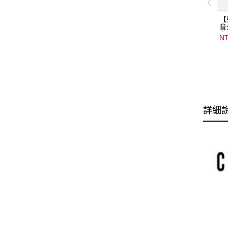
【
音
音
NT
08
15
詳細