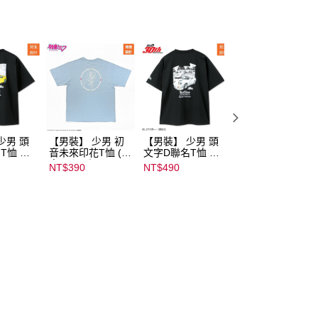
少男 頭
【男裝】 少男 初
【男裝】 少男 頭
【男裝】 少男 頭
T恤 ｜
音未來印花T恤 (初
文字D聯名T恤 ｜
文字D聯名T恤 ｜
232000
音ミク) ｜
07102B01232000
07102B0123200
NT$390
NT$490
NT$490
08022B01232000
15433
15439
15137