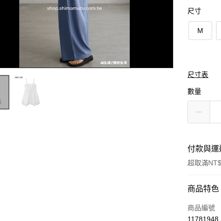
尺寸
M
尺寸表
數量
付款與運
超取滿NT$
付款方式
商品特色
信用卡一
商品編號
11781948