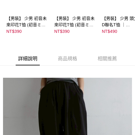
【男裝】 少男 初音未
【男裝】 少男 初音未
【男裝】 少男 頭
來印花T恤 (初音ミク)
來印花T恤 (初音ミク)
D聯名T恤 ｜
｜
｜
07102B0123200
NT$390
NT$390
NT$490
08022B01232000151
08022B01232000151
39
36
37
詳細說明
商品規格
相關推薦