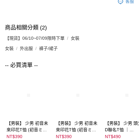
客服
商品相關分類 (2)
【現貨】06/10~07/09限時下單
女裝
女裝
外出服
褲子/裙子
-- 必買清單 --
【男裝】 少男 初音未
【男裝】 少男 初音未
【男裝】 少男 頭
來印花T恤 (初音ミク)
來印花T恤 (初音ミク)
D聯名T恤 ｜
｜
｜
07102B0123200
NT$390
NT$390
NT$490