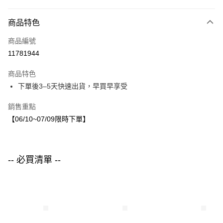
付款方式
商品特色
信用卡一次付款
商品編號
LINE Pay
11781944
Apple Pay
商品特色
街口支付
下單後3–5天快速出貨，早買早享受
悠遊付
銷售重點
【06/10~07/09限時下單】
運送方式
付款後全家取貨
每筆NT$80，滿NT$1,500(含以上)免運費
-- 必買清單 --
付款後7-11取貨
每筆NT$80，滿NT$1,500(含以上)免運費
宅配
每筆NT$80，滿NT$1,500(含以上)免運費