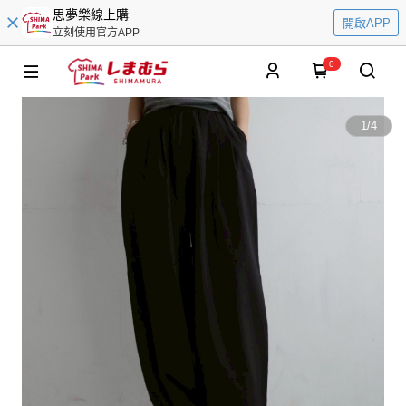
思夢樂線上購
開啟APP
立刻使用官方APP
0
1
/
4