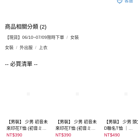
客服
商品相關分類 (2)
【現貨】06/10~07/09限時下單
女裝
女裝
外出服
上衣
-- 必買清單 --
【男裝】 少男 初音未
【男裝】 少男 初音未
【男裝】 少男 頭
來印花T恤 (初音ミク)
來印花T恤 (初音ミク)
D聯名T恤 ｜
｜
｜
07102B0123200
NT$390
NT$390
NT$490