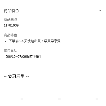
付款方式
商品特色
信用卡一次付款
商品編號
LINE Pay
11781939
Apple Pay
商品特色
街口支付
下單後3–5天快速出貨，早買早享受
悠遊付
銷售重點
【06/10~07/09限時下單】
運送方式
付款後全家取貨
每筆NT$80，滿NT$1,500(含以上)免運費
-- 必買清單 --
付款後7-11取貨
每筆NT$80，滿NT$1,500(含以上)免運費
宅配
每筆NT$80，滿NT$1,500(含以上)免運費