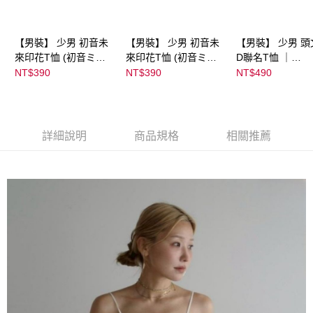
【男裝】 少男 初音未
【男裝】 少男 初音未
【男裝】 少男 頭
來印花T恤 (初音ミク)
來印花T恤 (初音ミク)
D聯名T恤 ｜
｜
｜
07102B0123200
NT$390
NT$390
NT$490
08022B01232000151
08022B01232000151
37
35
36
詳細說明
商品規格
相關推薦