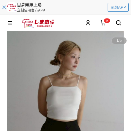
思夢樂線上購
開啟APP
立刻使用官方APP
0
1
/
5