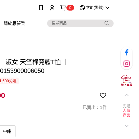
0
中文 (繁體)
關於思夢樂
】 淑女 天竺棉寬鬆T恤 ｜
0153900006050
1,500免運
90
先逛
已賣出：1件
人氣
商品
中紺