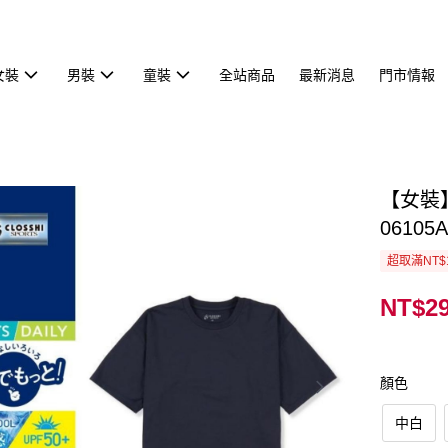
女裝
男裝
童裝
全站商品
最新消息
門市情報
【女裝
06105A
超取滿NT$
NT$2
顏色
中白