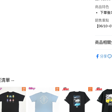
LINE Pay
商品特色
Apple Pay
下單後
街口支付
銷售重點
【06/10~
悠遊付
商品相關分
運送方式
【現貨】06
付款後全
分享
女裝
外
每筆NT$8
付款後7-1
每筆NT$8
買清單 --
宅配
每筆NT$8