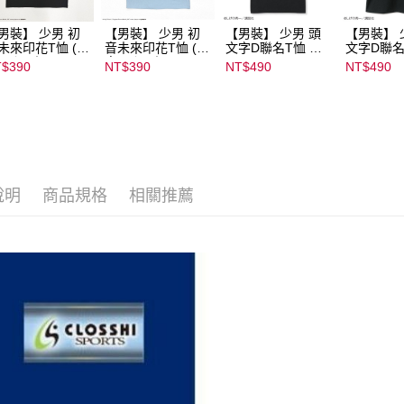
男裝】 少男 初
【男裝】 少男 初
【男裝】 少男 頭
【男裝】 
未來印花T恤 (初
音未來印花T恤 (初
文字D聯名T恤 ｜
文字D聯名
ミク) ｜
音ミク) ｜
07102B01232000
07102B01
$390
NT$390
NT$490
NT$490
022B01232000
08022B01232000
15439
15434
136
15137
說明
商品規格
相關推薦