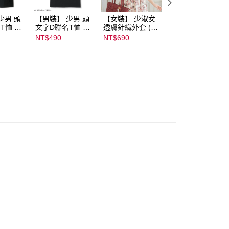
少男 頭
【男裝】 少男 頭
【女裝】 少淑女
【內搭】 淑女內
T恤 ｜
文字D聯名T恤 ｜
透膚針織外套 (青
荷葉邊蕾絲胸罩配
232000
07102B01232000
木美沙子m♡petit
褲成套組(♡ᔆ ᴬ ᴷ ᴵ 
NT$490
NT$690
NT$590
15437
by misako)｜
ᵁ ᴿ ᵁ ᴹ ᴵ 胡桃咲姫
07245C01590000
♡) ｜
00071
07103C0136500
02678