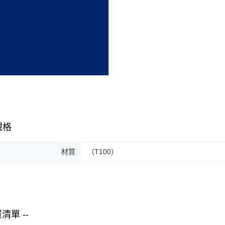
規格
材質
（T100）
買清單 --