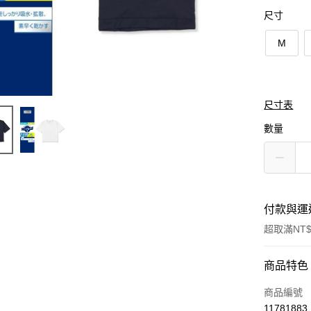
尺寸
M
尺寸表
數量
付款與運
超取滿NT$
付款方式
商品特色
信用卡一
商品編號
11781883