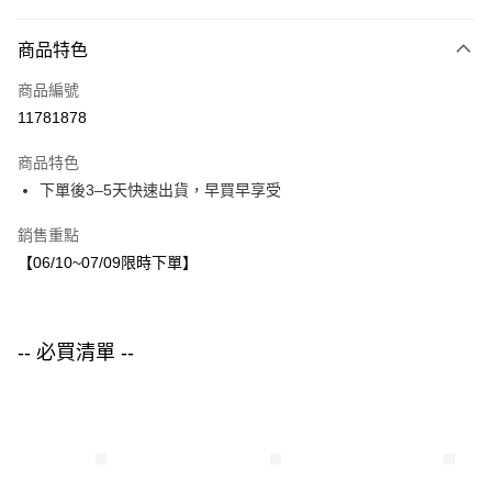
付款方式
商品特色
信用卡一次付款
商品編號
LINE Pay
11781878
Apple Pay
商品特色
街口支付
下單後3–5天快速出貨，早買早享受
悠遊付
銷售重點
【06/10~07/09限時下單】
運送方式
付款後全家取貨
每筆NT$80，滿NT$1,500(含以上)免運費
-- 必買清單 --
付款後7-11取貨
每筆NT$80，滿NT$1,500(含以上)免運費
宅配
每筆NT$80，滿NT$1,500(含以上)免運費