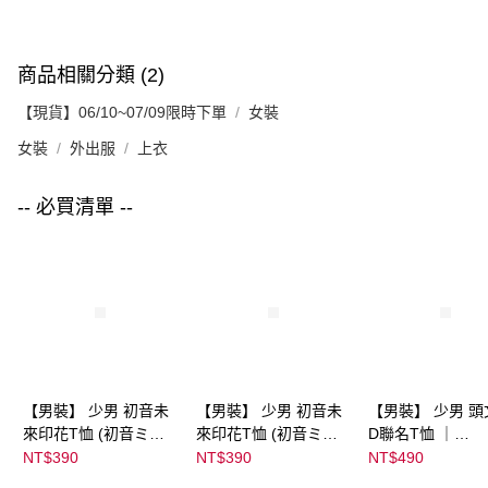
商品相關分類 (2)
【現貨】06/10~07/09限時下單
女裝
女裝
外出服
上衣
-- 必買清單 --
【男裝】 少男 初音未
【男裝】 少男 初音未
【男裝】 少男 頭
來印花T恤 (初音ミク)
來印花T恤 (初音ミク)
D聯名T恤 ｜
｜
｜
07102B0123200
NT$390
NT$390
NT$490
08022B01232000151
08022B01232000151
39