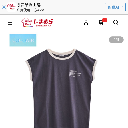
思夢樂線上購
開啟APP
立刻使用官方APP
0
1
/
8