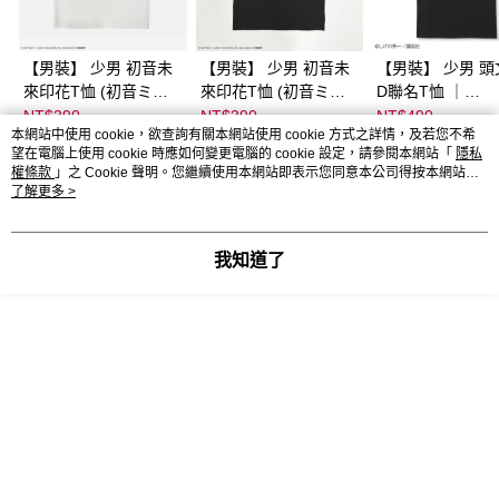
【男裝】 少男 初音未
【男裝】 少男 初音未
【男裝】 少男 頭
來印花T恤 (初音ミク)
來印花T恤 (初音ミク)
D聯名T恤 ｜
｜
｜
07102B0123200
NT$390
NT$390
NT$490
本網站中使用 cookie，欲查詢有關本網站使用 cookie 方式之詳情，及若您不希
08022B01232000151
08022B01232000151
37
望在電腦上使用 cookie 時應如何變更電腦的 cookie 設定，請參閱本網站「
隱私
35
36
權條款
」之 Cookie 聲明。您繼續使用本網站即表示您同意本公司得按本網站使
用條款之 Cookie 聲明使用 cookie。
了解更多 >
詳細說明
商品規格
相關推薦
我知道了