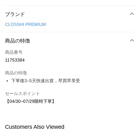
お支払い方法
ブランド
クレジットカード1回払い
CLOSSHI PREMIUM
LINE Pay
Apple Pay
商品の特徴
JKOPAY
商品番号
11753384
Easy Wallet
商品の特徴
配送方法
下單後3–5天快速出貨，早買早享受
付款後全家取貨
セールスポイント
配送毎にNT$80、NT$1,500以上で送料無料
【04/30~07/29限時下單】
付款後7-11取貨
配送毎にNT$80、NT$1,500以上で送料無料
Customers Also Viewed
宅配
配送毎にNT$80、NT$1,500以上で送料無料