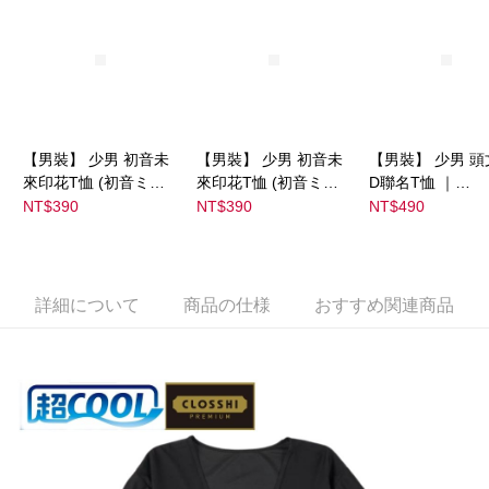
【男裝】 少男 初音未
【男裝】 少男 初音未
【男裝】 少男 頭
來印花T恤 (初音ミク)
來印花T恤 (初音ミク)
D聯名T恤 ｜
｜
｜
07102B0123200
NT$390
NT$390
NT$490
08022B01232000151
08022B01232000151
37
36
37
詳細について
商品の仕様
おすすめ関連商品