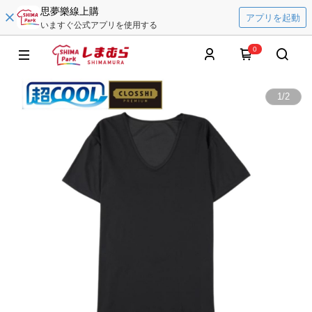
思夢樂線上購
アプリを起動
いますぐ公式アプリを使用する
0
1
/
2