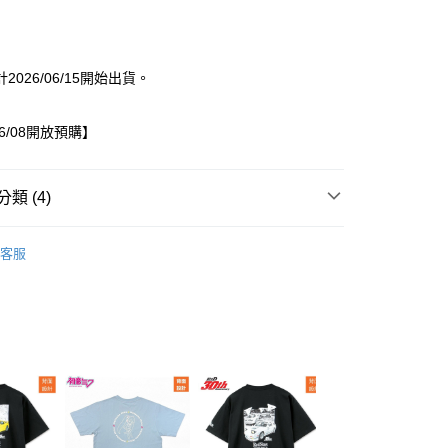
2026/06/15開始出貨。
06/08開放預購】
類 (4)
/08~06/08開放預購
男裝
暴走貓)
客服
0，滿NT$1,500(含以上)免運費
品
出服
上衣