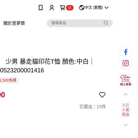
0
中文 (繁體)
關於思夢樂
】 少男 暴走貓印花T恤 顏色:中白｜
0523200001416
1,500免運
90
先逛
已賣出：13件
人氣
商品