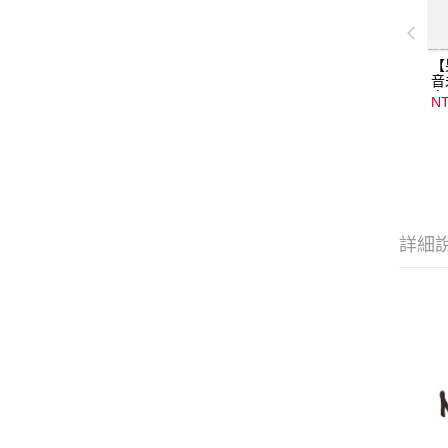
【
音
音
NT
08
15
詳細