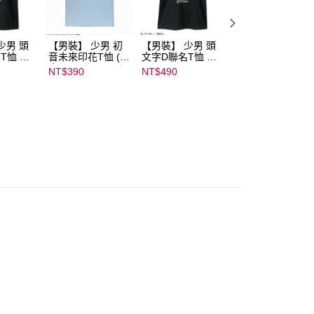
少男 頭
【男裝】 少男 初
【男裝】 少男 頭
【男裝】 少男 頭
T恤 ｜
音未來印花T恤 (初
文字D聯名T恤 ｜
文字D聯名T恤 ｜
232000
音ミク) ｜
07102B01232000
07102B0123200
NT$390
NT$490
NT$490
08022B01232000
15433
15439
15137