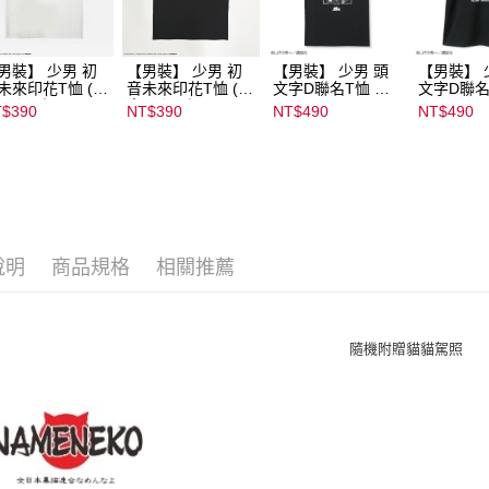
男裝】 少男 初
【男裝】 少男 初
【男裝】 少男 頭
【男裝】 
未來印花T恤 (初
音未來印花T恤 (初
文字D聯名T恤 ｜
文字D聯名
ミク) ｜
音ミク) ｜
07102B01232000
07102B01
$390
NT$390
NT$490
NT$490
022B01232000
08022B01232000
15437
15434
135
15136
說明
商品規格
相關推薦
隨機附贈貓貓駕照