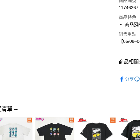
商品編號
11746267
LINE Pay
商品特色
Apple Pay
商品預計
街口支付
銷售重點
【05/08~
悠遊付
商品相關分
運送方式
【預購】05
宅配-6月(
分享
🄸🄿特輯
每筆NT$8
🛍️預購商
男裝
外
買清單 --