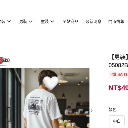
女裝
男裝
童裝
全站商品
最新消息
門市情報
【男裝
05082B
宅配滿NT$
NT$4
顏色
中白