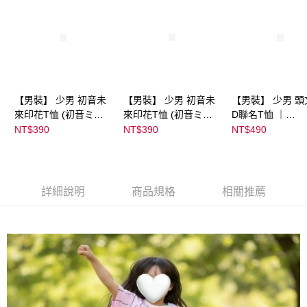
【男裝】 少男 初音未
【男裝】 少男 初音未
【男裝】 少男 頭
來印花T恤 (初音ミク)
來印花T恤 (初音ミク)
D聯名T恤 ｜
｜
｜
07102B0123200
NT$390
NT$390
NT$490
08022B01232000151
08022B01232000151
37
35
36
詳細說明
商品規格
相關推薦