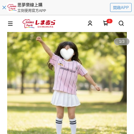
思夢樂線上購
開啟APP
立刻使用官方APP
0
1
/
3