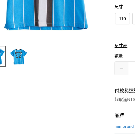
尺寸
110
尺寸表
數量
付款與運
超取滿NT$
付款方式
品牌
信用卡一
mimorand