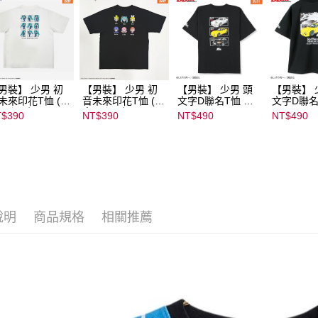
男裝】 少男 初
【男裝】 少男 初
【男裝】 少男 頭
【男裝】 
未來印花T恤 (初
音未來印花T恤 (初
文字D聯名T恤 ｜
文字D聯名
ミク) ｜
音ミク) ｜
07102B01232000
07102B01
$390
NT$390
NT$490
NT$490
022B01232000
08022B01232000
15437
15434
135
15136
說明
商品規格
相關推薦