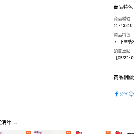
LINE Pay
商品特色
Apple Pay
商品編號
街口支付
11743310
商品特色
悠遊付
下單後
銷售重點
運送方式
【05/22~
付款後全
每筆NT$8
商品相關分
付款後7-1
【現貨】05
每筆NT$8
分享
mimorand
宅配
童裝
外
每筆NT$8
買清單 --