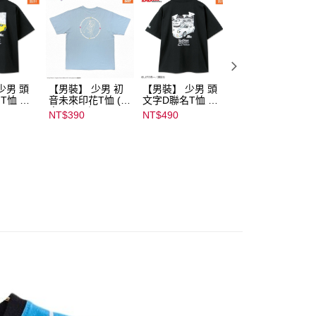
少男 頭
【男裝】 少男 初
【男裝】 少男 頭
【男裝】 少男 頭
T恤 ｜
音未來印花T恤 (初
文字D聯名T恤 ｜
文字D聯名T恤 ｜
232000
音ミク) ｜
07102B01232000
07102B0123200
NT$390
NT$490
NT$490
08022B01232000
15433
15439
15137