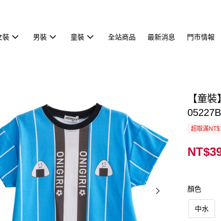
女裝
男裝
童裝
全站商品
最新消息
門市情報
【童裝
05227B
超取滿NT$
NT$3
顏色
中水