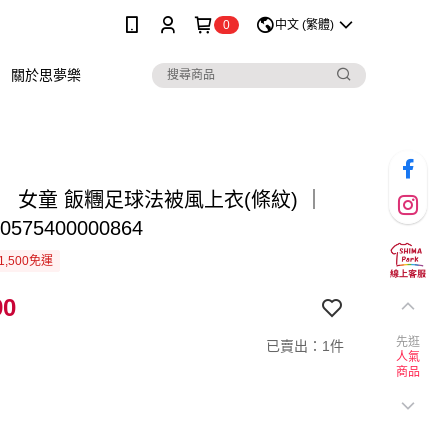
0
中文 (繁體)
關於思夢樂
】 女童 飯糰足球法被風上衣(條紋) ｜
0575400000864
1,500免運
90
先逛
已賣出：1件
人氣
商品