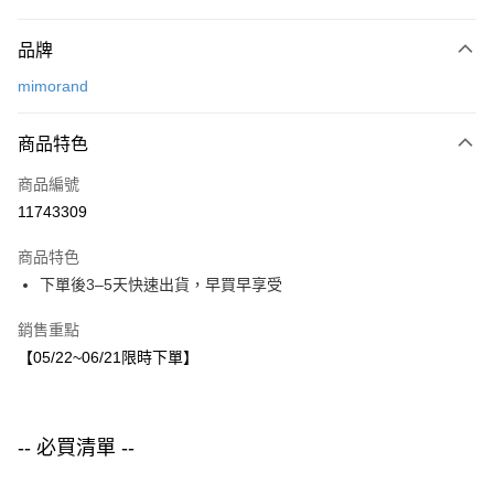
付款方式
品牌
信用卡一次付款
mimorand
LINE Pay
商品特色
Apple Pay
商品編號
街口支付
11743309
悠遊付
商品特色
運送方式
下單後3–5天快速出貨，早買早享受
付款後全家取貨
銷售重點
每筆NT$80，滿NT$1,500(含以上)免運費
【05/22~06/21限時下單】
付款後7-11取貨
每筆NT$80，滿NT$1,500(含以上)免運費
-- 必買清單 --
宅配
每筆NT$80，滿NT$1,500(含以上)免運費