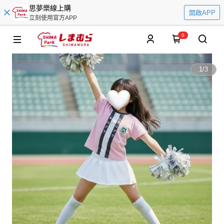
思夢樂線上購
開啟APP
立刻使用官方APP
0
1
/
3