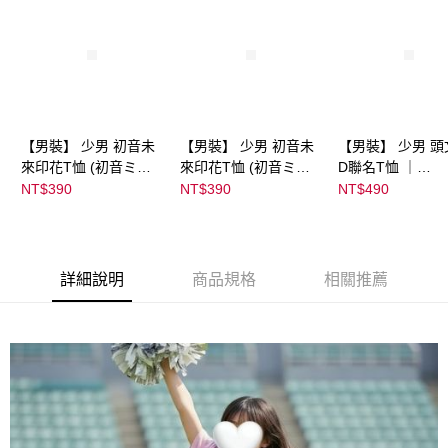
【男裝】 少男 初音未
【男裝】 少男 初音未
【男裝】 少男 頭
來印花T恤 (初音ミク)
來印花T恤 (初音ミク)
D聯名T恤 ｜
｜
｜
07102B0123200
NT$390
NT$390
NT$490
08022B01232000151
08022B01232000151
37
35
36
詳細說明
商品規格
相關推薦