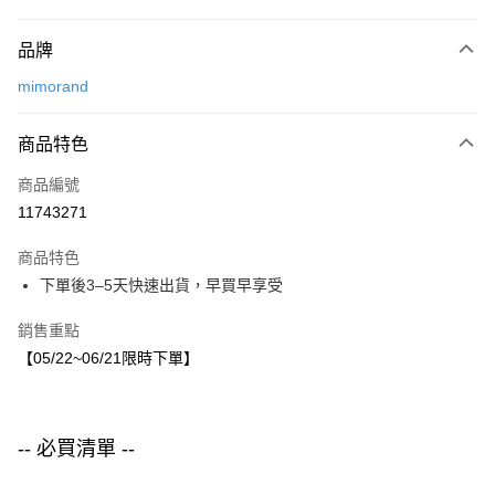
付款方式
品牌
信用卡一次付款
mimorand
LINE Pay
商品特色
Apple Pay
商品編號
街口支付
11743271
悠遊付
商品特色
運送方式
下單後3–5天快速出貨，早買早享受
付款後全家取貨
銷售重點
每筆NT$80，滿NT$1,500(含以上)免運費
【05/22~06/21限時下單】
付款後7-11取貨
每筆NT$80，滿NT$1,500(含以上)免運費
-- 必買清單 --
宅配
每筆NT$80，滿NT$1,500(含以上)免運費