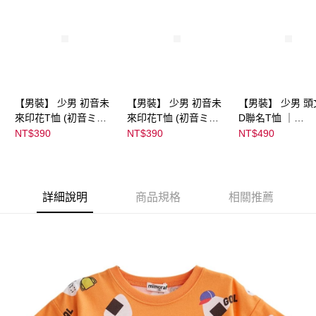
【男裝】 少男 初音未
【男裝】 少男 初音未
【男裝】 少男 頭
來印花T恤 (初音ミク)
來印花T恤 (初音ミク)
D聯名T恤 ｜
｜
｜
07102B0123200
NT$390
NT$390
NT$490
08022B01232000151
08022B01232000151
39
36
37
詳細說明
商品規格
相關推薦