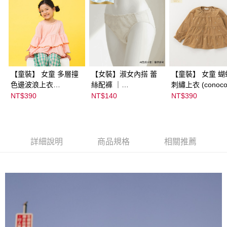
【童裝】 女童 多層撞
【女裝】淑女內搭 蕾
【童裝】 女童 蝴
色邊波浪上衣
絲配褲 ｜
刺繡上衣 (conoco
(futafuta) ｜
04303C05372000002
08077B0321400
NT$390
NT$140
NT$390
08077B03211000115
55 顏色:淡白
53
97
詳細說明
商品規格
相關推薦