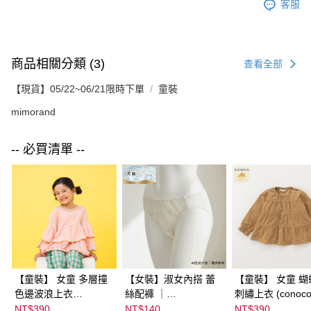
客服
商品相關分類 (3)
查看全部
【現貨】05/22~06/21限時下單
童裝
mimorand
-- 必買清單 --
【童裝】 女童 多層撞
【女裝】淑女內搭 蕾
【童裝】 女童 蝴
色邊波浪上衣
絲配褲 ｜
刺繡上衣 (conoco
(futafuta) ｜
04303C05372000002
08077B0321400
NT$390
NT$140
NT$390