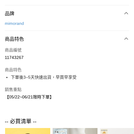
付款方式
品牌
信用卡一次付款
mimorand
LINE Pay
商品特色
Apple Pay
商品編號
街口支付
11743267
悠遊付
商品特色
運送方式
下單後3–5天快速出貨，早買早享受
付款後全家取貨
銷售重點
每筆NT$80，滿NT$1,500(含以上)免運費
【05/22~06/21限時下單】
付款後7-11取貨
每筆NT$80，滿NT$1,500(含以上)免運費
-- 必買清單 --
宅配
每筆NT$80，滿NT$1,500(含以上)免運費