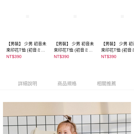
【男裝】 少男 初音未
【男裝】 少男 初音未
【男裝】 少男 初
來印花T恤 (初音ミク)
來印花T恤 (初音ミク)
來印花T恤 (初音
｜
｜
｜
NT$390
NT$390
NT$390
08022B01232000151
08022B01232000151
08022B0123200
35
36
37
詳細說明
商品規格
相關推薦