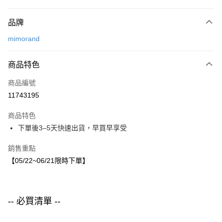
付款方式
品牌
信用卡一次付款
mimorand
LINE Pay
商品特色
Apple Pay
商品編號
街口支付
11743195
悠遊付
商品特色
運送方式
下單後3–5天快速出貨，早買早享受
付款後全家取貨
銷售重點
每筆NT$80，滿NT$1,500(含以上)免運費
【05/22~06/21限時下單】
付款後7-11取貨
每筆NT$80，滿NT$1,500(含以上)免運費
-- 必買清單 --
宅配
每筆NT$80，滿NT$1,500(含以上)免運費