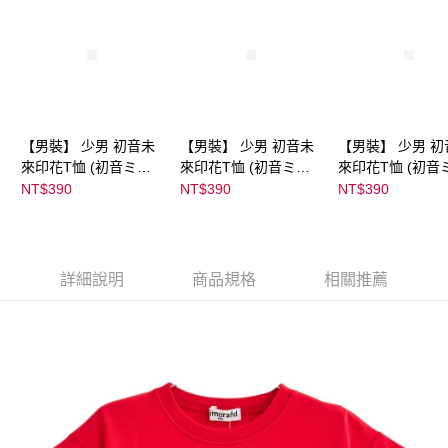
【男裝】 少男 初音未
【男裝】 少男 初音未
【男裝】 少男 初
來印花T恤 (初音ミク)
來印花T恤 (初音ミク)
來印花T恤 (初音
｜
｜
｜
NT$390
NT$390
NT$390
08022B01232000151
08022B01232000151
08022B0123200
35
36
37
詳細說明
商品規格
相關推薦