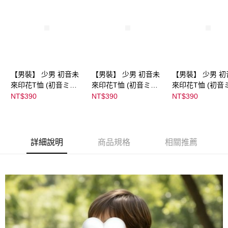
【男裝】 少男 初音未
【男裝】 少男 初音未
【男裝】 少男 初
來印花T恤 (初音ミク)
來印花T恤 (初音ミク)
來印花T恤 (初音
｜
｜
｜
NT$390
NT$390
NT$390
08022B01232000151
08022B01232000151
08022B0123200
35
36
37
詳細說明
商品規格
相關推薦