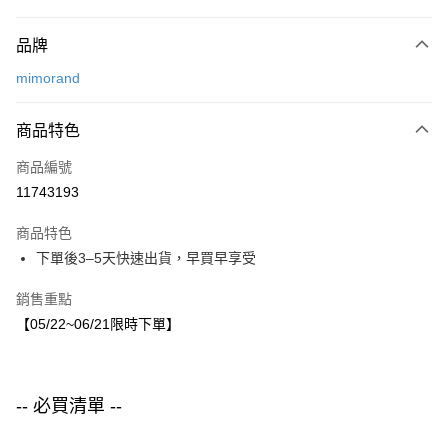
付款方式
品牌
信用卡一次付款
mimorand
LINE Pay
商品特色
Apple Pay
商品編號
街口支付
11743193
悠遊付
商品特色
運送方式
下單後3–5天快速出貨，早買早享受
付款後全家取貨
銷售重點
每筆NT$80，滿NT$1,500(含以上)免運費
【05/22~06/21限時下單】
付款後7-11取貨
每筆NT$80，滿NT$1,500(含以上)免運費
-- 必買清單 --
宅配
每筆NT$80，滿NT$1,500(含以上)免運費