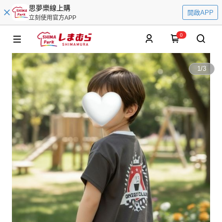
思夢樂線上購
開啟APP
立刻使用官方APP
0
1
/
3