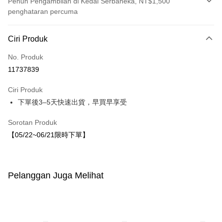
Penuh Pengambilan di Kedai Serbaneka, NT$1,500
penghataran percuma
Kaedah Pembayaran
Ciri Produk
Kad Kredit (Bayaran Penuh)
No. Produk
LINE Pay
11737839
Apple Pay
Ciri Produk
JKOPAY
下單後3–5天快速出貨，早買早享受
Easy Wallet
Sorotan Produk
【05/22~06/21限時下單】
Pilihan Penghantaran
付款後全家取貨
NT$80/pesanan | Penghantaran percuma untuk pesanan
Pelanggan Juga Melihat
NT$1,500 atau lebih
付款後7-11取貨
NT$80/pesanan | Penghantaran percuma untuk pesanan