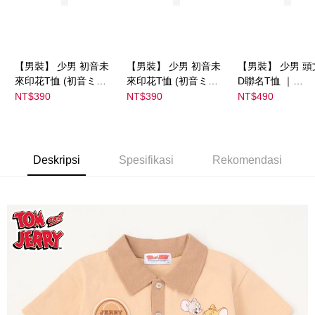
NT$1,500 atau lebih
宅配
NT$80/pesanan | Penghantaran percuma untuk pesanan
【男裝】 少男 初音未
【男裝】 少男 初音未
【男裝】 少男 頭
NT$1,500 atau lebih
來印花T恤 (初音ミク)
來印花T恤 (初音ミク)
D聯名T恤 ｜
｜
｜
07102B0123200
NT$390
NT$390
NT$490
08022B01232000151
08022B01232000151
39
36
37
Deskripsi
Spesifikasi
Rekomendasi