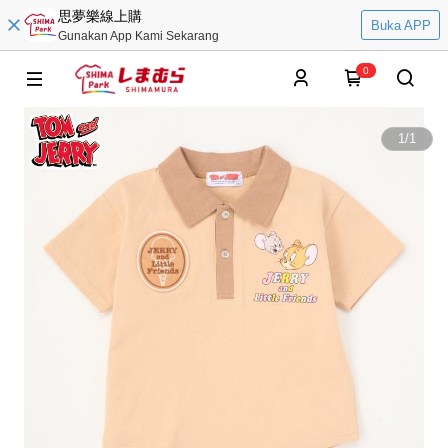
思夢樂線上購
Buka APP
Gunakan App Kami Sekarang
0
1
/
1