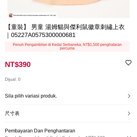
【童裝】 男童 湯姆貓與傑利鼠徽章刺繡上衣
｜05227A0575300000681
Penuh Pengambilan di Kedai Serbaneka, NT$1,500 penghataran
percuma
NT$390
Dijual: 0
Sila pilih variasi produk.
尺寸表
Pembayaran Dan Penghantaran